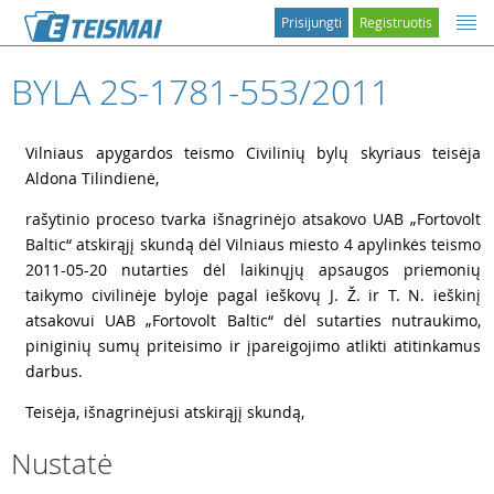
Prisijungti
Registruotis
BYLA 2S-1781-553/2011
1
Vilniaus apygardos teismo Civilinių bylų skyriaus teisėja
Aldona Tilindienė,
2
rašytinio proceso tvarka išnagrinėjo atsakovo UAB „Fortovolt
Baltic“ atskirąjį skundą dėl Vilniaus miesto 4 apylinkės teismo
2011-05-20 nutarties dėl laikinųjų apsaugos priemonių
taikymo civilinėje byloje pagal ieškovų J. Ž. ir T. N. ieškinį
atsakovui UAB „Fortovolt Baltic“ dėl sutarties nutraukimo,
piniginių sumų priteisimo ir įpareigojimo atlikti atitinkamus
darbus.
3
Teisėja, išnagrinėjusi atskirąjį skundą,
Nustatė