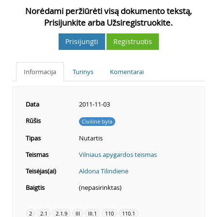
Norėdami peržiūrėti visą dokumento tekstą,
Prisijunkite arba Užsiregistruokite.
Prisijungti
Registruotis
Informacija
Turinys
Komentarai
Data
2011-11-03
Rūšis
Civilinė byla
Tipas
Nutartis
Teismas
Vilniaus apygardos teismas
Teisėjas(ai)
Aldona Tilindienė
Baigtis
(nepasirinktas)
2
2.1
2.1.9
III
III.1
110
110.1