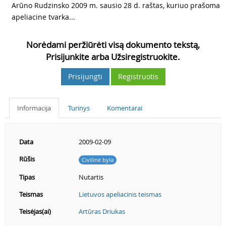
Arūno Rudzinsko 2009 m. sausio 28 d. raštas, kuriuo prašoma
apeliacine tvarka...
Norėdami peržiūrėti visą dokumento tekstą,
Prisijunkite arba Užsiregistruokite.
Prisijungti
Registruotis
Informacija
Turinys
Komentarai
Data
2009-02-09
Rūšis
Civilinė byla
Tipas
Nutartis
Teismas
Lietuvos apeliacinis teismas
Teisėjas(ai)
Artūras Driukas