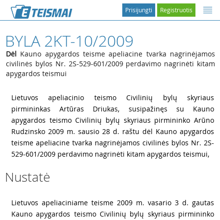
Prisijungti
Registruotis
BYLA 2KT-10/2009
Dėl
Kauno apygardos teisme apeliacine tvarka nagrinėjamos
civilinės bylos Nr. 2S-529-601/2009 perdavimo nagrinėti kitam
apygardos teismui
1
Lietuvos apeliacinio teismo Civilinių bylų skyriaus
pirmininkas Artūras Driukas, susipažinęs su Kauno
apygardos teismo Civilinių bylų skyriaus pirmininko Arūno
Rudzinsko 2009 m. sausio 28 d. raštu dėl Kauno apygardos
teisme apeliacine tvarka nagrinėjamos civilinės bylos Nr. 2S-
529-601/2009 perdavimo nagrinėti kitam apygardos teismui,
Nustatė
2
Lietuvos apeliaciniame teisme 2009 m. vasario 3 d. gautas
Kauno apygardos teismo Civilinių bylų skyriaus pirmininko