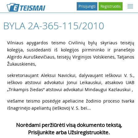
Prisijungti
Registruotis
BYLA 2A-365-115/2010
1
Vilniaus apygardos teismo Civilinių bylų skyriaus teisėjų
kolegija, susidedanti iš kolegijos pirmininko ir pranešėjo
Algirdo Auruškevičiaus, teisėjų Virginijos Volskienės, Tatjanos
Žukauskienės,
2
sekretoriaujant Aleksui Navickui, dalyvaujant ieškovui V. S.,
ieškovo atstovui advokatui Jonui Leikauskui
,
atsakovo UAB
„Trikampis žiedas“ atstovui advokatui Mindaugui Kazlauskui ,
3
viešame teismo posėdyje apeliacine žodinio proceso tvarka
išnagrinėjo apeliantų (ieškovo) V. S. bei...
Norėdami peržiūrėti visą dokumento tekstą,
Prisijunkite arba Užsiregistruokite.