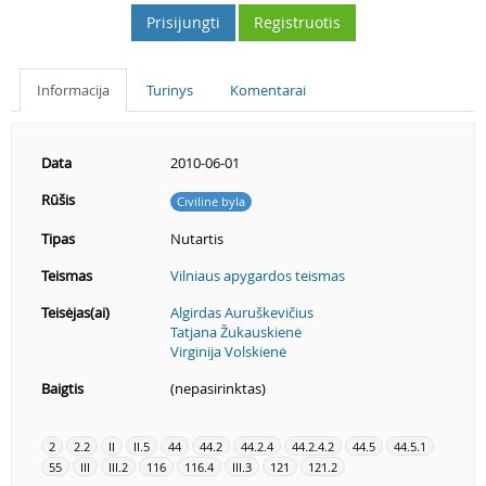
Prisijungti
Registruotis
Informacija
Turinys
Komentarai
Data
2010-06-01
Rūšis
Civilinė byla
Tipas
Nutartis
Teismas
Vilniaus apygardos teismas
Teisėjas(ai)
Algirdas Auruškevičius
Tatjana Žukauskienė
Virginija Volskienė
Baigtis
(nepasirinktas)
2
2.2
II
II.5
44
44.2
44.2.4
44.2.4.2
44.5
44.5.1
55
III
III.2
116
116.4
III.3
121
121.2