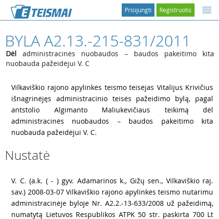
Prisijungti
Registruotis
BYLA A2.13.-215-831/2011
Dėl
administracinės nuobaudos – baudos pakeitimo kita
nuobauda pažeidėjui V. C
1
Vilkaviškio rajono apylinkės teismo teisėjas Vitalijus Krivičius
išnagrinėjęs administracinio teisės pažeidimo bylą, pagal
antstolio Algimanto Maliukevičiaus teikimą dėl
administracinės nuobaudos – baudos pakeitimo kita
nuobauda pažeidėjui V. C.
Nustatė
2
V. C. (a.k. ( - ) gyv. Adamarinos k., Gižų sen., Vilkaviškio raj.
sav.) 2008-03-07 Vilkaviškio rajono apylinkės teismo nutarimu
administracinėje byloje Nr. A2.2.-13-633/2008 už pažeidimą,
numatytą Lietuvos Respublikos ATPK 50 str. paskirta 700 Lt