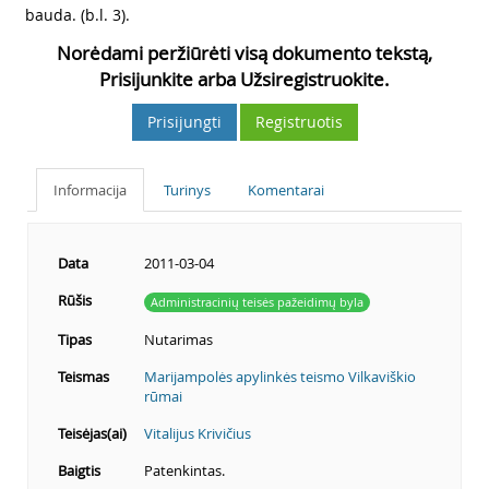
bauda. (b.l. 3).
Norėdami peržiūrėti visą dokumento tekstą,
Prisijunkite arba Užsiregistruokite.
Prisijungti
Registruotis
Informacija
Turinys
Komentarai
Data
2011-03-04
Rūšis
Administracinių teisės pažeidimų byla
Tipas
Nutarimas
Teismas
Marijampolės apylinkės teismo Vilkaviškio
rūmai
Teisėjas(ai)
Vitalijus Krivičius
Baigtis
Patenkintas.