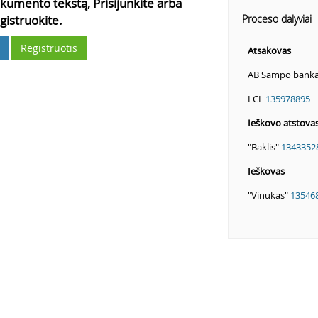
kumento tekstą, Prisijunkite arba
gistruokite.
Proceso dalyviai
Registruotis
Atsakovas
AB Sampo bank
LCL
135978895
Ieškovo atstova
"Baklis"
1343352
Ieškovas
"Vinukas"
13546