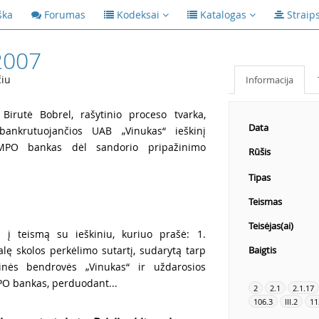
ška
Forumas
Kodeksai
Katalogas
Straip
2007
čiu
Informacija
irutė Bobrel, rašytinio proceso tvarka,
Data
 bankrutuojančios UAB „Vinukas“ ieškinį
PO bankas dėl sandorio pripažinimo
Rūšis
Tipas
Teismas
Teisėjas(ai)
 į teismą su ieškiniu, kuriuo prašė: 1.
alę skolos perkėlimo sutartį, sudarytą tarp
Baigtis
inės bendrovės „Vinukas“ ir uždarosios
PO bankas, perduodant...
2
2.1
2.1.17
106.3
III.2
11