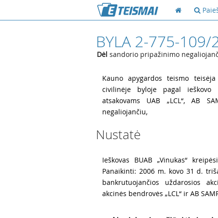
Paie
BYLA 2-775-109/
Dėl
sandorio pripažinimo negaliojan
1
Kauno apygardos teismo teisėja B
civilinėje byloje pagal ieškovo
atsakovams UAB „LCL“, AB SAM
negaliojančiu,
Nustatė
2
Ieškovas BUAB „Vinukas“ kreipėsi
Panaikinti: 2006 m. kovo 31 d. triš
bankrutuojančios uždarosios akc
akcinės bendrovės „LCL“ ir AB SAM