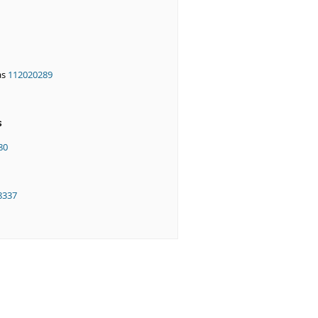
as
112020289
s
80
8337