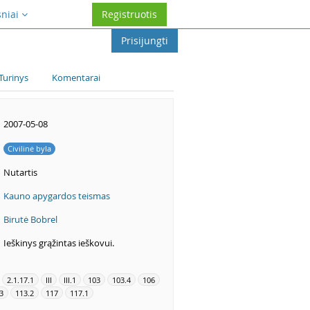
sniai
Registruotis
Prisijungti
Turinys
Komentarai
2007-05-08
Civilinė byla
Nutartis
Kauno apygardos teismas
Birutė Bobrel
Ieškinys grąžintas ieškovui.
2.1.17.1
III
III.1
103
103.4
106
3
113.2
117
117.1