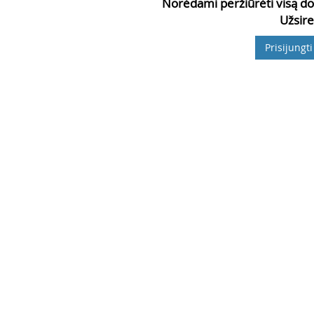
Norėdami peržiūrėti visą do
Užsire
Prisijungti