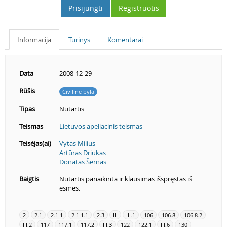
Prisijungti
Registruotis
Informacija
Turinys
Komentarai
Data
2008-12-29
Rūšis
Civilinė byla
Tipas
Nutartis
Teismas
Lietuvos apeliacinis teismas
Teisėjas(ai)
Vytas Milius
Artūras Driukas
Donatas Šernas
Baigtis
Nutartis panaikinta ir klausimas išspręstas iš
esmės.
2
2.1
2.1.1
2.1.1.1
2.3
III
III.1
106
106.8
106.8.2
III.2
117
117.1
117.2
III.3
122
122.1
III.6
130