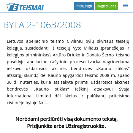
Prisijungti
Registruotis
BYLA 2-1063/2008
1
Lietuvos apeliacinio teismo Civilinių bylų skyriaus teisėjų
kolegija, susidedanti iš teisėjų Vyto Miliaus (pranešėjas ir
kolegijos pirmininkas), Artūro Driuko ir Donato Šerno, teismo
posėdyje apeliacine rašytinio proceso tvarka nagrinėdama
ieškovo uždarosios akcinės bendrovės „Kauno stiklas“
atskirąjį skundą dėl Kauno apygardos teismo 2008 m. spalio
30 d. nutarties, kuria atsisakyta priimti uždarosios akcinės
bendrovės „Kauno stiklas“ ieškinį atsakovui Svaja
International Limited dėl skolos ir palūkanų priteisimo
civilinėje byloje Nr....
Norėdami peržiūrėti visą dokumento tekstą,
Prisijunkite arba Užsiregistruokite.