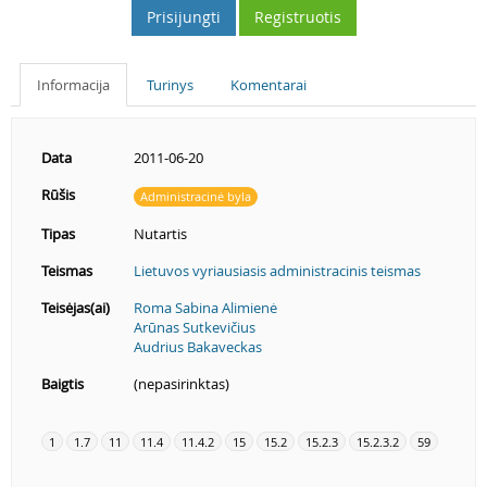
Prisijungti
Registruotis
Informacija
Turinys
Komentarai
Data
2011-06-20
Rūšis
Administracinė byla
Tipas
Nutartis
Teismas
Lietuvos vyriausiasis administracinis teismas
Teisėjas(ai)
Roma Sabina Alimienė
Arūnas Sutkevičius
Audrius Bakaveckas
Baigtis
(nepasirinktas)
1
1.7
11
11.4
11.4.2
15
15.2
15.2.3
15.2.3.2
59