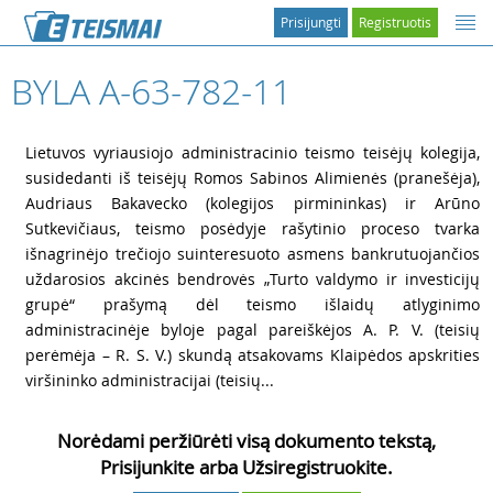
Prisijungti
Registruotis
BYLA A-63-782-11
1
Lietuvos vyriausiojo administracinio teismo teisėjų kolegija,
susidedanti iš teisėjų Romos Sabinos Alimienės (pranešėja),
Audriaus Bakavecko (kolegijos pirmininkas) ir Arūno
Sutkevičiaus, teismo posėdyje rašytinio proceso tvarka
išnagrinėjo trečiojo suinteresuoto asmens bankrutuojančios
uždarosios akcinės bendrovės „Turto valdymo ir investicijų
grupė“ prašymą dėl teismo išlaidų atlyginimo
administracinėje byloje pagal pareiškėjos A. P. V. (teisių
perėmėja – R. S. V.) skundą atsakovams Klaipėdos apskrities
viršininko administracijai (teisių...
Norėdami peržiūrėti visą dokumento tekstą,
Prisijunkite arba Užsiregistruokite.