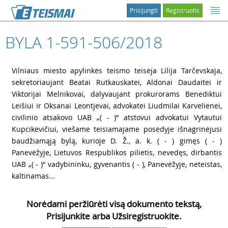
Prisijungti
Registruotis
BYLA 1-591-506/2018
1
Vilniaus miesto apylinkės teismo teisėja Lilija Tarčevskaja,
sekretoriaujant Beatai Rutkauskatei, Aldonai Daudaitei ir
Viktorijai Melnikovai, dalyvaujant prokurorams Benediktui
Leišiui ir Oksanai Leontjevai, advokatei Liudmilai Karvelienei,
civilinio atsakovo UAB „( - )“ atstovui advokatui Vytautui
Kupcikevičiui, viešame teisiamajame posėdyje išnagrinėjusi
baudžiamąją bylą, kurioje D. Ž., a. k. ( - ) gimęs ( - )
Panevėžyje, Lietuvos Respublikos pilietis, nevedęs, dirbantis
UAB „( - )“ vadybininku, gyvenantis ( - ), Panevėžyje, neteistas,
kaltinamas...
Norėdami peržiūrėti visą dokumento tekstą,
Prisijunkite arba Užsiregistruokite.