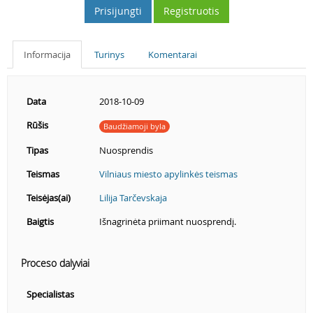
Prisijungti
Registruotis
Informacija
Turinys
Komentarai
Data
2018-10-09
Rūšis
Baudžiamoji byla
Tipas
Nuosprendis
Teismas
Vilniaus miesto apylinkės teismas
Teisėjas(ai)
Lilija Tarčevskaja
Baigtis
Išnagrinėta priimant nuosprendį.
Proceso dalyviai
Specialistas