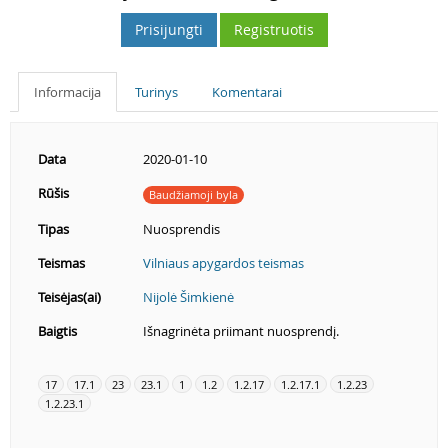
Prisijungti
Registruotis
Informacija
Turinys
Komentarai
Data
2020-01-10
Rūšis
Baudžiamoji byla
Tipas
Nuosprendis
Teismas
Vilniaus apygardos teismas
Teisėjas(ai)
Nijolė Šimkienė
Baigtis
Išnagrinėta priimant nuosprendį.
17
17.1
23
23.1
1
1.2
1.2.17
1.2.17.1
1.2.23
1.2.23.1