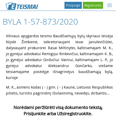
Prisijungti
Registruotis
BYLA 1-57-873/2020
1
Vilniaus apygardos teismo Baudžiamųjų bylų skyriaus teisėja
Nijolė Žimkienė, sekretoriaujant Ievai Janulevičiūtei,
dalyvaujant prokurorei Rasai Miltinytei, kaltinamajam M. K.,
jo gynėjui advokatui Remigijui Rinkevičiui, kaltinamajam K. B.,
jo gynėjui advokatui Girdučiui Vainiui, kaltinamajam L. P., jo
gynėjui advokatui Aleksandrui Gončarko, viešame
teisiamajame posėdyje išnagrinėjus baudžiamąją bylą,
kurioje
2
M. K., asmens kodas ( - ) gim. ( - ) Kaune, Lietuvos Respublikos
pilietis, turintis pagrindinį išsilavinimą, nevedęs, dirbantis...
Norėdami peržiūrėti visą dokumento tekstą,
Prisijunkite arba Užsiregistruokite.