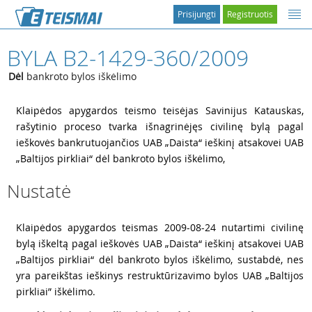
Prisijungti
Registruotis
BYLA B2-1429-360/2009
Dėl
bankroto bylos iškėlimo
1
Klaipėdos apygardos teismo teisėjas Savinijus Katauskas,
rašytinio proceso tvarka išnagrinėjęs civilinę bylą pagal
ieškovės bankrutuojančios UAB „Daista“ ieškinį atsakovei UAB
„Baltijos pirkliai“ dėl bankroto bylos iškėlimo,
Nustatė
2
Klaipėdos apygardos teismas 2009-08-24 nutartimi civilinę
bylą iškeltą pagal ieškovės UAB „Daista“ ieškinį atsakovei UAB
„Baltijos pirkliai“ dėl bankroto bylos iškėlimo, sustabdė, nes
yra pareikštas ieškinys restruktūrizavimo bylos UAB „Baltijos
pirkliai” iškėlimo.