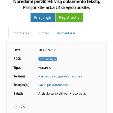
Norėdami peržiūrėti visą dokumento tekstą,
Prisijunkite arba Užsiregistruokite.
Prisijungti
Registruotis
Informacija
Turinys
Komentarai
Data
2009-09-10
Rūšis
Civilinė byla
Tipas
Nutartis
Teismas
Klaipėdos apygardos teismas
Teisėjas(ai)
Savinijus Katauskas
Baigtis
Atsisakyta iškelti bankroto bylą.
7
7.5