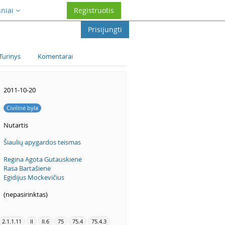
sniai
Registruotis
Prisijungti
Turinys
Komentarai
2011-10-20
Civilinė byla
Nutartis
Šiaulių apygardos teismas
Regina Agota Gutauskienė
Rasa Bartašienė
Egidijus Mockevičius
(nepasirinktas)
2.1.1.11
II
II.6
75
75.4
75.4.3