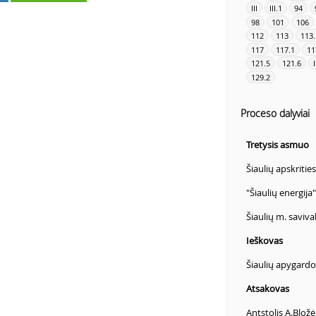
III
III.1
94
98
101
106
112
113
113.
117
117.1
11
121.5
121.6
I
129.2
Proceso dalyviai
Tretysis asmuo
Šiaulių apskriti
"Šiaulių energija
Šiaulių m. saviv
Ieškovas
Šiaulių apygardo
Atsakovas
Antstolis A.Bložė