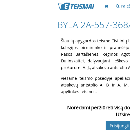
Paie
BYLA 2A-557-368
1
Šiaulių apygardos teismo Civilinių b
kolegijos pirmininko ir pranešėjo
Rasos Bartašienės, Reginos Agot
Dulinskaitei, dalyvaujant ieškov
prokurorei A. J., atsakovo antstolio A
2
viešame teismo posėdyje apeliaci
atsakovų antstolio A. B. ir A. M
apylinkės teismo...
Norėdami peržiūrėti visą do
Užsire
Prisijungti