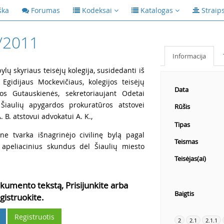
ška
Forumas
Kodeksai
Katalogas
Straip
/2011
Informacija
ylų skyriaus teisėjų kolegija, susidedanti iš
 Egidijaus Mockevičiaus, kolegijos teisėjų
Data
os Gutauskienės, sekretoriaujant Odetai
o Šiaulių apygardos prokuratūros atstovei
Rūšis
. B. atstovui advokatui A. K.,
Tipas
ne tvarka išnagrinėjo civilinę bylą pagal
Teismas
. apeliacinius skundus dėl Šiaulių miesto
Teisėjas(ai)
kumento tekstą, Prisijunkite arba
Baigtis
gistruokite.
Registruotis
2
2.1
2.1.1