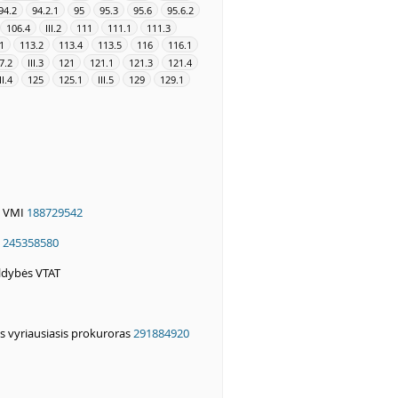
94.2
94.2.1
95
95.3
95.6
95.6.2
106.4
III.2
111
111.1
111.3
1
113.2
113.4
113.5
116
116.1
7.2
III.3
121
121.1
121.3
121.4
II.4
125
125.1
III.5
129
129.1
es VMI
188729542
"
245358580
aldybės VTAT
s vyriausiasis prokuroras
291884920