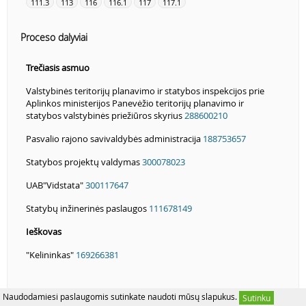
111.3
113
116
116.1
117
117.1
Proceso dalyviai
Trečiasis asmuo
Valstybinės teritorijų planavimo ir statybos inspekcijos prie
Aplinkos ministerijos Panevėžio teritorijų planavimo ir
statybos valstybinės priežiūros skyrius
288600210
Pasvalio rajono savivaldybės administracija
188753657
Statybos projektų valdymas
300078023
UAB"Vidstata"
300117647
Statybų inžinerinės paslaugos
111678149
Ieškovas
"Kelininkas"
169266381
Naudodamiesi paslaugomis sutinkate naudoti mūsų slapukus.
Sutinku