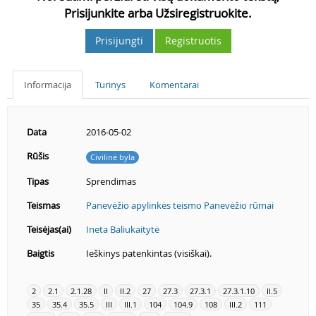
Prisijunkite arba Užsiregistruokite.
Prisijungti
Registruotis
Informacija
Turinys
Komentarai
Data
2016-05-02
Rūšis
Civilinė byla
Tipas
Sprendimas
Teismas
Panevėžio apylinkės teismo Panevėžio rūmai
Teisėjas(ai)
Ineta Baliukaitytė
Baigtis
Ieškinys patenkintas (visiškai).
2
2.1
2.1.28
II
II.2
27
27.3
27.3.1
27.3.1.10
II.5
35
35.4
35.5
III
III.1
104
104.9
108
III.2
111