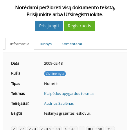
Norėdami peržiūrėti visą dokumento tekstą,
Prisijunkite arba Užsiregistruokite.
Prisijungti
Registruotis
Informacija
Turinys
Komentarai
Data
2009-02-18
Rūšis
Civilinė byla
Tipas
Nutartis
Teismas
Klaipėdos apygardos teismas
Teisėjas(ai)
Audrius Saulėnas
Baigtis
Ieškinys grąžintas ieškovui.
2
2.2
2.2.4
2.2.4.3
2.3
4
4.1
III
III.1
98
98.1