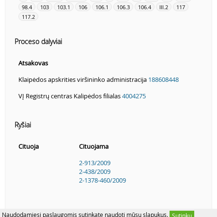
98.4
103
103.1
106
106.1
106.3
106.4
III.2
117
117.2
Proceso dalyviai
Atsakovas
Klaipėdos apskrities viršininko administracija
188608448
VĮ Registrų centras Kalipėdos filialas
4004275
Ryšiai
Cituoja
Cituojama
2-913/2009
2-438/2009
2-1378-460/2009
Naudodamiesi paslaugomis sutinkate naudoti mūsų slapukus.
Sutinku