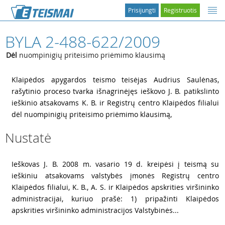
Prisijungti
Registruotis
BYLA 2-488-622/2009
Dėl
nuompinigių priteisimo priėmimo klausimą
1
Klaipėdos apygardos teismo teisėjas Audrius Saulėnas,
rašytinio proceso tvarka išnagrinėjęs ieškovo J. B. patikslinto
ieškinio atsakovams K. B. ir Registrų centro Klaipėdos filialui
dėl nuompinigių priteisimo priėmimo klausimą,
Nustatė
2
Ieškovas J. B. 2008 m. vasario 19 d. kreipėsi į teismą su
ieškiniu atsakovams valstybės įmonės Registrų centro
Klaipėdos filialui, K. B., A. S. ir Klaipėdos apskrities viršininko
administracijai, kuriuo prašė: 1) pripažinti Klaipėdos
apskrities viršininko administracijos Valstybinės...