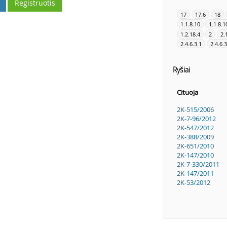
Registruotis
17
17.6
18
1.1.8.10
1.1.8.1
1.2.18.4
2
2.
2.4.6.3.1
2.4.6.3
Ryšiai
Cituoja
2K-515/2006
2K-7-96/2012
2K-547/2012
2K-388/2009
2K-651/2010
2K-147/2010
2K-7-330/2011
2K-147/2011
2K-53/2012