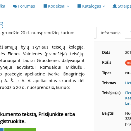
ška
Forumas
Kodeksai
Katalogas
Straip
3
 gruodžio 20 d. nuosprendžio, kuriuo:
Informacija
žiamųjų bylų skyriaus teisėjų kolegija,
Data
201
kės Elenos Vainienės (pranešėja), teisėjų:
retoriaujant Laurai Gruodienei, dalyvaujant
Rūšis
Ba
ynėjui advokatui Romualdui Mikliušui,
Tipas
Nu
mo posėdyje apeliacine tvarka išnagrinėjo
ų A. Š. ir A. V. apeliacinius skundus dėl
Teismas
Lie
ruodžio 20 d. nuosprendžio, kuriuo:
Teisėjas(ai)
Ele
Kęs
Lin
Baigtis
Nuo
kumento tekstą, Prisijunkite arba
328
gistruokite.
pag