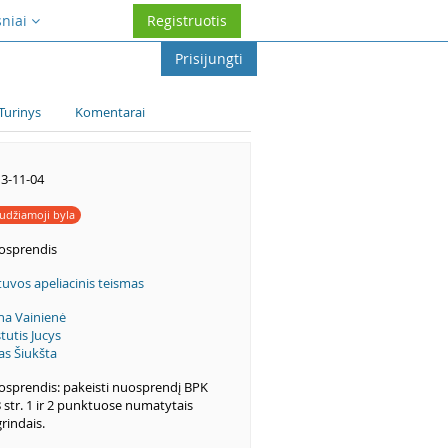
sniai
Registruotis
Prisijungti
Turinys
Komentarai
3-11-04
udžiamoji byla
osprendis
tuvos apeliacinis teismas
na Vainienė
tutis Jucys
as Šiukšta
sprendis: pakeisti nuosprendį BPK
 str. 1 ir 2 punktuose numatytais
rindais.