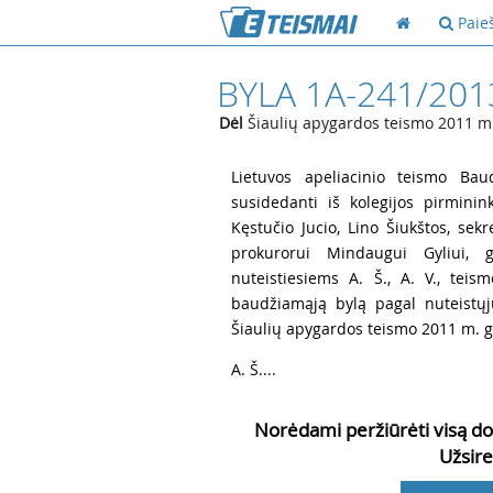
Paie
BYLA 1A-241/201
Dėl
Šiaulių apygardos teismo 2011 m.
1
Lietuvos apeliacinio teismo Baud
susidedanti iš kolegijos pirminin
Kęstučio Jucio, Lino Šiukštos, sek
prokurorui Mindaugui Gyliui, g
nuteistiesiems A. Š., A. V., teis
baudžiamąją bylą pagal nuteistųj
Šiaulių apygardos teismo 2011 m. g
2
A. Š....
Norėdami peržiūrėti visą do
Užsire