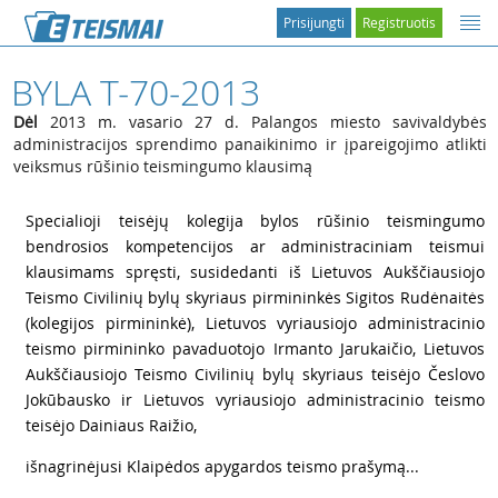
Prisijungti
Registruotis
BYLA T-70-2013
Dėl
2013 m. vasario 27 d. Palangos miesto savivaldybės
administracijos sprendimo panaikinimo ir įpareigojimo atlikti
veiksmus rūšinio teismingumo klausimą
1
Specialioji teisėjų kolegija bylos rūšinio teismingumo
bendrosios kompetencijos ar administraciniam teismui
klausimams spręsti, susidedanti iš Lietuvos Aukščiausiojo
Teismo Civilinių bylų skyriaus pirmininkės Sigitos Rudėnaitės
(kolegijos pirmininkė), Lietuvos vyriausiojo administracinio
teismo pirmininko pavaduotojo Irmanto Jarukaičio, Lietuvos
Aukščiausiojo Teismo Civilinių bylų skyriaus teisėjo Česlovo
Jokūbausko ir Lietuvos vyriausiojo administracinio teismo
teisėjo Dainiaus Raižio,
2
išnagrinėjusi Klaipėdos apygardos teismo prašymą...