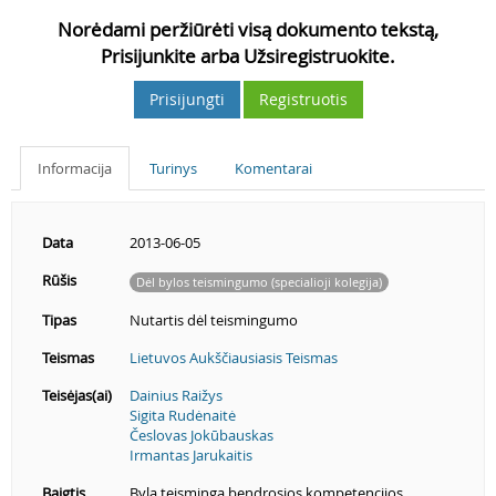
Norėdami peržiūrėti visą dokumento tekstą,
Prisijunkite arba Užsiregistruokite.
Prisijungti
Registruotis
Informacija
Turinys
Komentarai
Data
2013-06-05
Rūšis
Dėl bylos teismingumo (specialioji kolegija)
Tipas
Nutartis dėl teismingumo
Teismas
Lietuvos Aukščiausiasis Teismas
Teisėjas(ai)
Dainius Raižys
Sigita Rudėnaitė
Česlovas Jokūbauskas
Irmantas Jarukaitis
Baigtis
Byla teisminga bendrosios kompetencijos