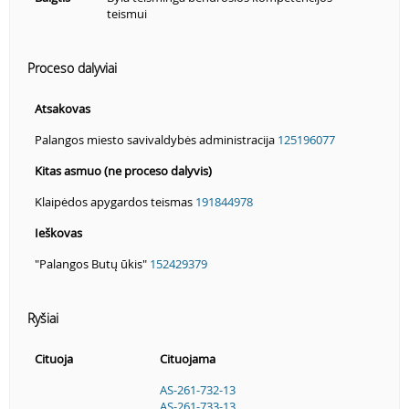
teismui
Proceso dalyviai
Atsakovas
Palangos miesto savivaldybės administracija
125196077
Kitas asmuo (ne proceso dalyvis)
Klaipėdos apygardos teismas
191844978
Ieškovas
"Palangos Butų ūkis"
152429379
Ryšiai
Cituoja
Cituojama
AS-261-732-13
AS-261-733-13