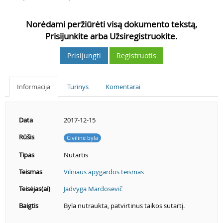
Norėdami peržiūrėti visą dokumento tekstą,
Prisijunkite arba Užsiregistruokite.
Prisijungti
Registruotis
Informacija
Turinys
Komentarai
Data
2017-12-15
Rūšis
Civilinė byla
Tipas
Nutartis
Teismas
Vilniaus apygardos teismas
Teisėjas(ai)
Jadvyga Mardosevič
Baigtis
Byla nutraukta, patvirtinus taikos sutartį.