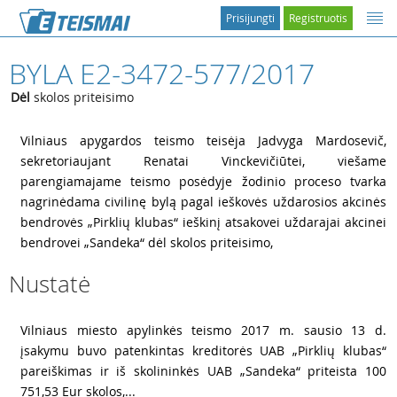
Prisijungti
Registruotis
BYLA E2-3472-577/2017
Dėl
skolos priteisimo
1
Vilniaus apygardos teismo teisėja Jadvyga Mardosevič,
sekretoriaujant Renatai Vinckevičiūtei, viešame
parengiamajame teismo posėdyje žodinio proceso tvarka
nagrinėdama civilinę bylą pagal ieškovės uždarosios akcinės
bendrovės „Pirklių klubas“ ieškinį atsakovei uždarajai akcinei
bendrovei „Sandeka“ dėl skolos priteisimo,
Nustatė
2
Vilniaus miesto apylinkės teismo 2017 m. sausio 13 d.
įsakymu buvo patenkintas kreditorės UAB „Pirklių klubas“
pareiškimas ir iš skolininkės UAB „Sandeka“ priteista 100
751,53 Eur skolos,...