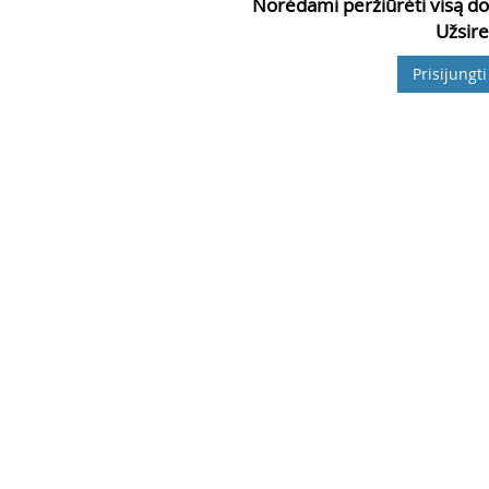
Norėdami peržiūrėti visą do
Užsire
Prisijungti