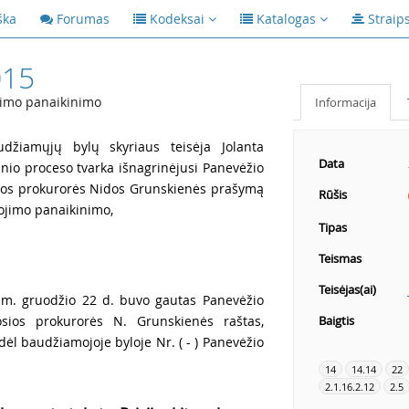
ška
Forumas
Kodeksai
Katalogas
Straip
015
jimo panaikinimo
Informacija
džiamųjų bylų skyriaus teisėja Jolanta
Data
inio proceso tvarka išnagrinėjusi Panevėžio
sios prokurorės Nidos Grunskienės prašymą
Rūšis
bojimo panaikinimo,
Tipas
Teismas
Teisėjas(ai)
m. gruodžio 22 d. buvo gautas Panevėžio
osios prokurorės N. Grunskienės raštas,
Baigtis
ėl baudžiamojoje byloje Nr. ( - ) Panevėžio
14
14.14
22
2.1.16.2.12
2.5