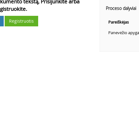
kumento tekstą, Prisijunkite arba
gistruokite.
Proceso dalyviai
Registruotis
Pareiškėjas
Panevėžio apyg