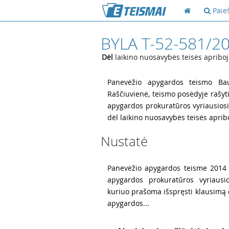
Paie
BYLA T-52-581/2
Dėl
laikino nuosavybės teisės apribo
1
Panevėžio apygardos teismo Bau
Raščiuvienė, teismo posėdyje rašyt
apygardos prokuratūros vyriausio
dėl laikino nuosavybės teisės apri
Nustatė
2
Panevėžio apygardos teisme 2014 
apygardos prokuratūros vyriausi
kuriuo prašoma išspręsti klausimą d
apygardos...