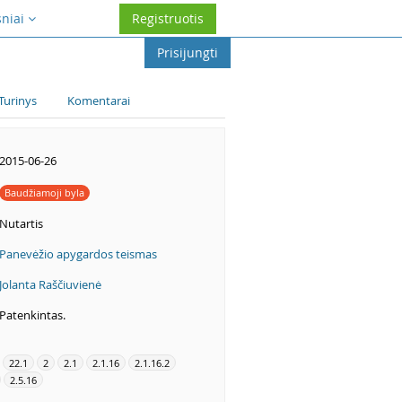
sniai
Registruotis
Prisijungti
Turinys
Komentarai
2015-06-26
Baudžiamoji byla
Nutartis
Panevėžio apygardos teismas
Jolanta Raščiuvienė
Patenkintas.
22.1
2
2.1
2.1.16
2.1.16.2
2.5.16