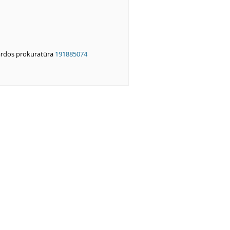
ardos prokuratūra
191885074