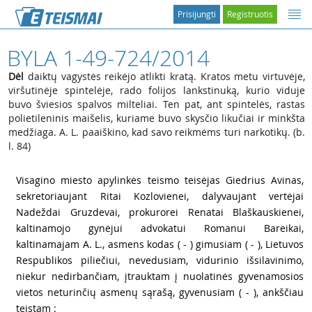
Prisijungti
Registruotis
BYLA 1-49-724/2014
Dėl
daiktų vagystės reikėjo atlikti kratą. Kratos metu virtuvėje,
viršutinėje spintelėje, rado folijos lankstinuką, kurio viduje
buvo šviesios spalvos milteliai. Ten pat, ant spintelės, rastas
polietileninis maišelis, kuriame buvo skysčio likučiai ir minkšta
medžiaga. A. L. paaiškino, kad savo reikmėms turi narkotikų. (b.
l. 84)
1
Visagino miesto apylinkės teismo teisėjas Giedrius Avinas,
sekretoriaujant Ritai Kozlovienei, dalyvaujant vertėjai
Nadeždai Gruzdevai, prokurorei Renatai Blaškauskienei,
kaltinamojo gynėjui advokatui Romanui Bareikai,
kaltinamajam A. L., asmens kodas ( - ) gimusiam ( - ), Lietuvos
Respublikos piliečiui, nevedusiam, vidurinio išsilavinimo,
niekur nedirbančiam, įtrauktam į nuolatinės gyvenamosios
vietos neturinčių asmenų sąrašą, gyvenusiam ( - ), ankščiau
teistam :