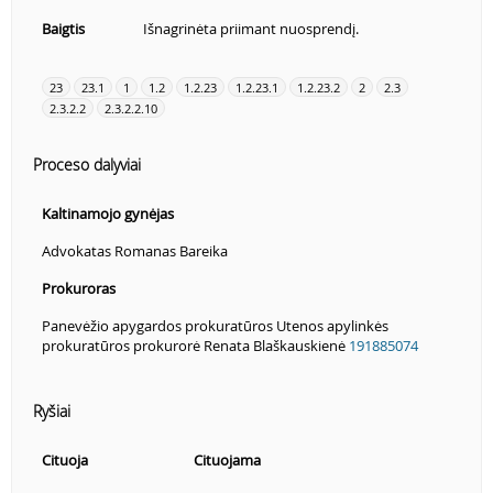
Baigtis
Išnagrinėta priimant nuosprendį.
23
23.1
1
1.2
1.2.23
1.2.23.1
1.2.23.2
2
2.3
2.3.2.2
2.3.2.2.10
Proceso dalyviai
Kaltinamojo gynėjas
Advokatas Romanas Bareika
Prokuroras
Panevėžio apygardos prokuratūros Utenos apylinkės
prokuratūros prokurorė Renata Blaškauskienė
191885074
Ryšiai
Cituoja
Cituojama