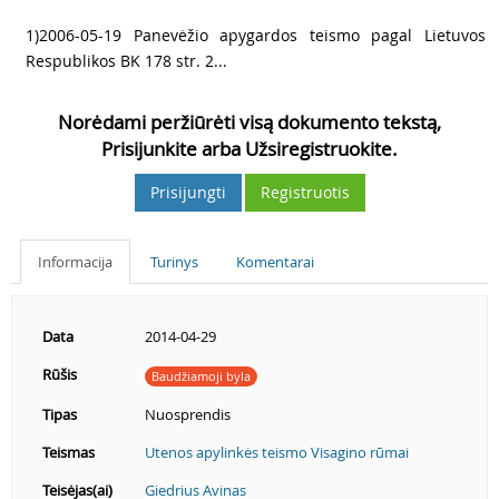
2
1)2006-05-19 Panevėžio apygardos teismo pagal Lietuvos
Respublikos BK 178 str. 2...
Norėdami peržiūrėti visą dokumento tekstą,
Prisijunkite arba Užsiregistruokite.
Prisijungti
Registruotis
Informacija
Turinys
Komentarai
Data
2014-04-29
Rūšis
Baudžiamoji byla
Tipas
Nuosprendis
Teismas
Utenos apylinkės teismo Visagino rūmai
Teisėjas(ai)
Giedrius Avinas