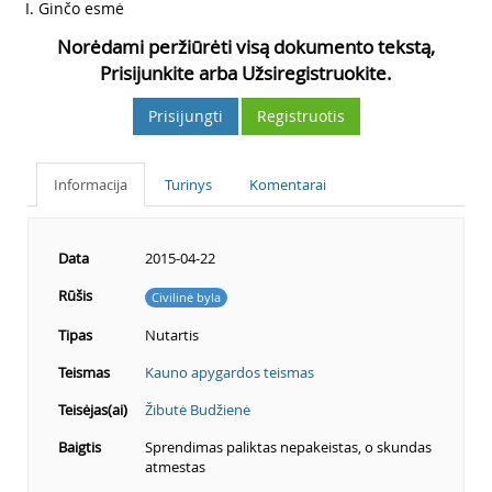
3
I. Ginčo esmė
Norėdami peržiūrėti visą dokumento tekstą,
Prisijunkite arba Užsiregistruokite.
Prisijungti
Registruotis
Informacija
Turinys
Komentarai
Data
2015-04-22
Rūšis
Civilinė byla
Tipas
Nutartis
Teismas
Kauno apygardos teismas
Teisėjas(ai)
Žibutė Budžienė
Baigtis
Sprendimas paliktas nepakeistas, o skundas
atmestas