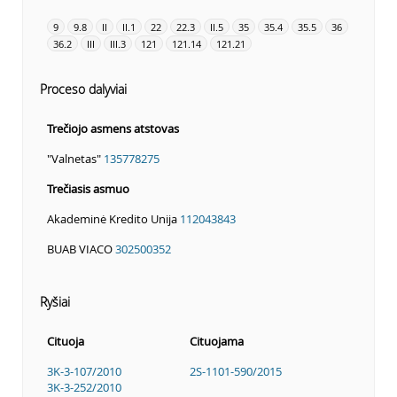
9
9.8
II
II.1
22
22.3
II.5
35
35.4
35.5
36
36.2
III
III.3
121
121.14
121.21
Proceso dalyviai
Trečiojo asmens atstovas
"Valnetas"
135778275
Trečiasis asmuo
Akademinė Kredito Unija
112043843
BUAB VIACO
302500352
Ryšiai
Cituoja
Cituojama
3K-3-107/2010
2S-1101-590/2015
3K-3-252/2010