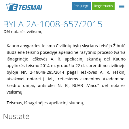
Prisijungti
Registruotis
BYLA 2A-1008-657/2015
Dėl
notarės veiksmų
1
Kauno apygardos teismo Civilinių bylų skyriaus teisėja Žibutė
Budžienė teismo posėdyje apeliacine rašytinio proceso tvarka
išnagrinėjo ieškovės A. R. apeliacinį skundą dėl Kauno
apylinkės teismo 2014 m. gruodžio 22 d. sprendimo civilinėje
byloje Nr. 2-18048-285/2014 pagal ieškovės A. R. ieškinį
atsakovei notarei J. M., tretiesiems asmenims Akademinei
kredito unijai, antstolei N. B., BUAB „Viaco“ dėl notarės
veiksmų.
2
Teismas, išnagrinėjęs apeliacinį skundą,
Nustatė