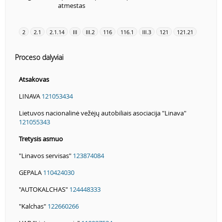
atmestas
2
2.1
2.1.14
III
III.2
116
116.1
III.3
121
121.21
Proceso dalyviai
Atsakovas
LINAVA
121053434
Lietuvos nacionalinė vežėjų autobiliais asociacija "Linava"
121055343
Tretysis asmuo
"Linavos servisas"
123874084
GEPALA
110424030
"AUTOKALCHAS"
124448333
"Kalchas"
122660266