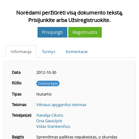
Norėdami peržiūrėti visą dokumento tekstą,
Prisijunkite arba Užsiregistruokite.
Prisijungti
Registruotis
Informacija
Turinys
Komentarai
Data
2012-10-30
Rūšis
Civilinė byla
Tipas
Nutartis
Teismas
Vilniaus apygardos teismas
Teisėjas(ai)
Natalija Cikoto
Ona Gasiulytė
Vidas Stankevičius
Baigtis
Sprendimas paliktas nepakeistas, o skundas