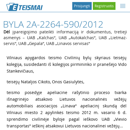
Prisijungti
Registruotis
BYLA 2A-2264-590/2012
Dėl
įpareigojimo pateikti informaciją ir dokumentus, tretieji
asmenys – UAB „Kalchas“, UAB „Autokalchas“, UAB „Lietmaz-
servis“, UAB „Gepala“, UAB „Linavos servisas“
1
Vilniaus apygardos teismo Civilinių bylų skyriaus teisėjų
kolegija, susidedanti iš kolegijos pirmininko ir pranešėjo Vido
Stankevičiaus,
2
teisėjų Nataljos Cikoto, Onos Gasiulytės,
3
teismo posėdyje apeliacine rašytinio proceso tvarka
išnagrinėjo atsakovo Lietuvos nacionalinės vežėjų
automobiliais asociacijos „Linava“ apeliacinį skundą dėl
Vilniaus miesto 2 apylinkės teismo 2012 m. vasario 6 d.
sprendimo civilinėje byloje pagal ieškovo UAB „Vievio
transportas“ ieškinį atsakovui Lietuvos nacionalinei vežėjų...