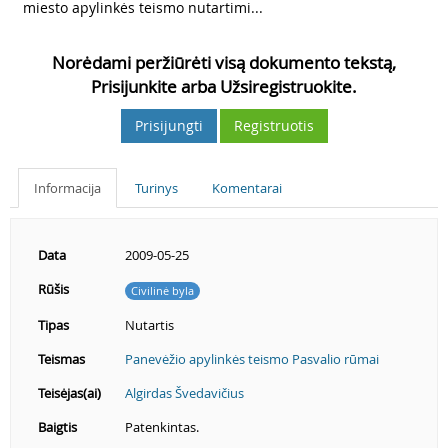
miesto apylinkės teismo nutartimi...
Norėdami peržiūrėti visą dokumento tekstą,
Prisijunkite arba Užsiregistruokite.
Prisijungti
Registruotis
Informacija
Turinys
Komentarai
Data
2009-05-25
Rūšis
Civilinė byla
Tipas
Nutartis
Teismas
Panevėžio apylinkės teismo Pasvalio rūmai
Teisėjas(ai)
Algirdas Švedavičius
Baigtis
Patenkintas.