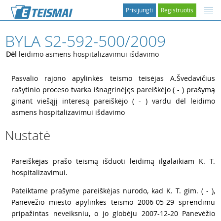
Prisijungti
Registruotis
BYLA S2-592-500/2009
Dėl
leidimo asmens hospitalizavimui išdavimo
1
Pasvalio rajono apylinkės teismo teisėjas A.Švedavičius
rašytinio proceso tvarka išnagrinėjęs pareiškėjo ( - ) prašymą
ginant viešąjį interesą pareiškėjo ( - ) vardu dėl leidimo
asmens hospitalizavimui išdavimo
Nustatė
2
Pareiškėjas prašo teismą išduoti leidimą ilgalaikiam K. T.
hospitalizavimui.
3
Pateiktame prašyme pareiškėjas nurodo, kad K. T. gim. ( - ),
Panevėžio miesto apylinkės teismo 2006-05-29 sprendimu
pripažintas neveiksniu, o jo globėju 2007-12-20 Panevėžio