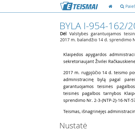
Paie
BYLA I-954-162/
Dėl
Valstybės garantuojamos teisin
2017 m. balandžio 14 d. sprendimo N
1
Klaipėdos apygardos administraci
sekretoriaujant Živilei Račkauskiene
2
2017 m. rugpjūčio 14 d. teismo pos
administracinę bylą pagal parei
garantuojamos teisinės pagalbo
teisinės pagalbos tarnybos Klai
sprendimo Nr. 2-3-(NTP-2)-16-NT-5
3
Teismas, išnagrinėjęs administracin
Nustatė