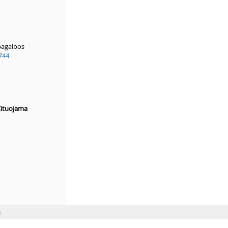
pagalbos
744
ituojama
u