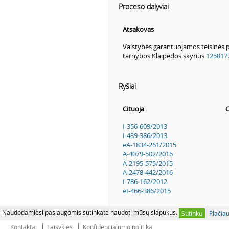
Proceso dalyviai
Atsakovas
Valstybės garantuojamos teisinės 
tarnybos Klaipėdos skyrius
125817
Ryšiai
Cituoja
C
I-356-609/2013
I-439-386/2013
eA-1834-261/2015
A-4079-502/2016
A-2195-575/2015
A-2478-442/2016
I-786-162/2012
eI-466-386/2015
Naudodamiesi paslaugomis sutinkate naudoti mūsų slapukus.
Sutinku
Plačia
Kontaktai
Taisyklės
Konfidencialumo politika