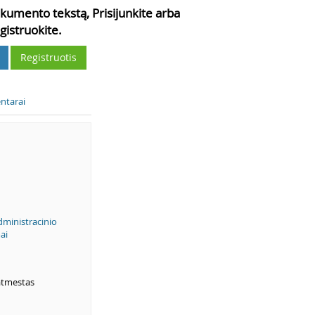
kumento tekstą, Prisijunkite arba
gistruokite.
Registruotis
ntarai
ministracinio
ai
atmestas