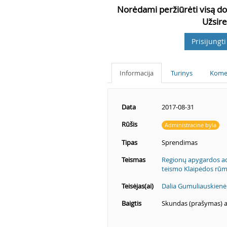
Norėdami peržiūrėti visą do
Užsire
Prisijungti
Informacija
Turinys
Kome
Data
2017-08-31
Rūšis
Administracinė byla
Tipas
Sprendimas
Teismas
Regionų apygardos ad
teismo Klaipėdos rūm
Teisėjas(ai)
Dalia Gumuliauskienė
Baigtis
Skundas (prašymas) 