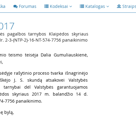
ška
Forumas
Kodeksai
Katalogas
Straip
2017
ės pagalbos tarnybos Klaipėdos skyriaus
r. 2-3-(NTP-2)-16-NT-574-7756 panaikinimo
nio teismo teisėja Dalia Gumuliauskienė,
i,
ėdyje rašytinio proceso tvarka išnagrinėjo
škėjo J. S. skundą atsakovei Valstybės
s tarnybai dėl Valstybės garantuojamos
pėdos skyriaus 2017 m. balandžio 14 d.
74-7756 panaikinimo.
ę bylą,