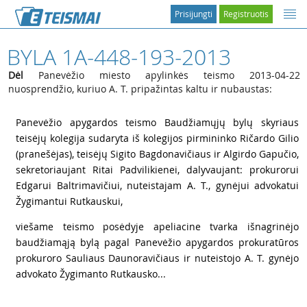
Prisijungti
Registruotis
BYLA 1A-448-193-2013
Dėl
Panevėžio miesto apylinkės teismo 2013-04-22
nuosprendžio, kuriuo A. T. pripažintas kaltu ir nubaustas:
1
Panevėžio apygardos teismo Baudžiamųjų bylų skyriaus
teisėjų kolegija sudaryta iš kolegijos pirmininko Ričardo Gilio
(pranešėjas), teisėjų Sigito Bagdonavičiaus ir Algirdo Gapučio,
sekretoriaujant Ritai Padvilikienei, dalyvaujant: prokurorui
Edgarui Baltrimavičiui, nuteistajam A. T., gynėjui advokatui
Žygimantui Rutkauskui,
2
viešame teismo posėdyje apeliacine tvarka išnagrinėjo
baudžiamąją bylą pagal Panevėžio apygardos prokuratūros
prokuroro Sauliaus Daunoravičiaus ir nuteistojo A. T. gynėjo
advokato Žygimanto Rutkausko...