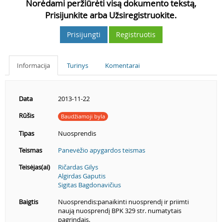
Norėdami peržiūrėti visą dokumento tekstą,
Prisijunkite arba Užsiregistruokite.
Prisijungti
Registruotis
Informacija
Turinys
Komentarai
Data
2013-11-22
Rūšis
Baudžiamoji byla
Tipas
Nuosprendis
Teismas
Panevėžio apygardos teismas
Teisėjas(ai)
Ričardas Gilys
Algirdas Gaputis
Sigitas Bagdonavičius
Baigtis
Nuosprendis:panaikinti nuosprendį ir priimti
naują nuosprendį BPK 329 str. numatytais
pagrindais.