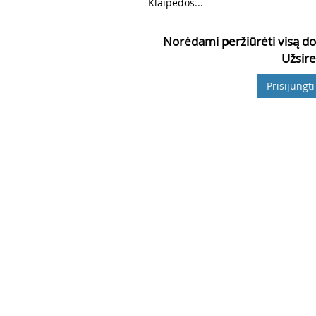
3
Klaipėdos...
Norėdami peržiūrėti visą do
Užsire
Prisijungti