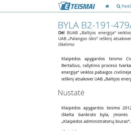
Paie
BYLA B2-191-479
Dėl
BUAB „Baltijos energija“ veiklos
UAB „Palangos ūkis“ ieškinį atsakove
iškėlimo
1
Klaipėdos apygardos teismo Civ
Bertašius, rašytinio proceso tvark
energija“ veiklos pabaigos civilinė
ieškinį atsakovei UAB „Baltijos energ
Nustatė
2
Klaipėdos apygardos teismo 2012-
iškelta bankroto byla, įmonės
„Klaipėdos administratorių biuras“.