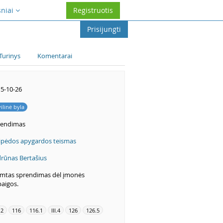
sniai
Registruotis
Prisijungti
Turinys
Komentarai
5-10-26
vilinė byla
rendimas
ipėdos apygardos teismas
rūnas Bertašius
imtas sprendimas dėl įmonės
aigos.
.2
116
116.1
III.4
126
126.5