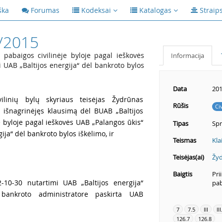
ška
Forumas
Kodeksai
Katalogas
Straip
/2015
 pabaigos civilinėje byloje pagal ieškovės
Informacija
i UAB „Baltijos energija“ dėl bankroto bylos
Data
201
ilinių bylų skyriaus teisėjas Žydrūnas
Rūšis
Ci
a išnagrinėjęs klausimą dėl BUAB „Baltijos
je byloje pagal ieškovės UAB „Palangos ūkis“
Tipas
Sp
ija“ dėl bankroto bylos iškėlimo, ir
Teismas
Kla
Teisėjas(ai)
Žyd
Baigtis
Pri
10-30 nutartimi UAB „Baltijos energija“
pab
 bankroto administratore paskirta UAB
7
7.5
III
III
126.7
126.8