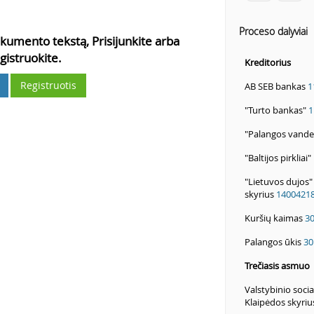
Proceso dalyviai
kumento tekstą, Prisijunkite arba
gistruokite.
Kreditorius
Registruotis
AB SEB bankas
1
"Turto bankas"
1
"Palangos vand
"Baltijos pirkliai"
"Lietuvos dujos
skyrius
1400421
Kuršių kaimas
3
Palangos ūkis
30
Trečiasis asmuo
Valstybinio soci
Klaipėdos skyri