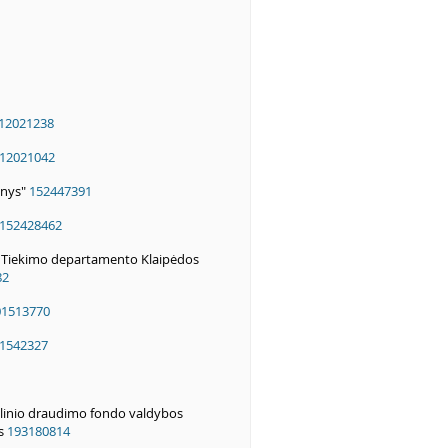
12021238
12021042
enys"
152447391
152428462
" Tiekimo departamento Klaipėdos
82
01513770
1542327
alinio draudimo fondo valdybos
us
193180814