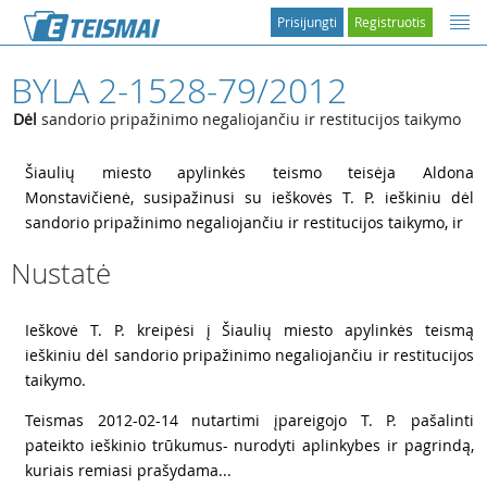
Prisijungti
Registruotis
BYLA 2-1528-79/2012
Dėl
sandorio pripažinimo negaliojančiu ir restitucijos taikymo
1
Šiaulių miesto apylinkės teismo teisėja Aldona
Monstavičienė, susipažinusi su ieškovės
T. P. ieškiniu dėl
sandorio pripažinimo negaliojančiu ir restitucijos taikymo, ir
Nustatė
2
Ieškovė
T. P. kreipėsi į Šiaulių miesto apylinkės teismą
ieškiniu dėl sandorio pripažinimo negaliojančiu ir restitucijos
taikymo.
3
Teismas 2012-02-14 nutartimi įpareigojo
T. P. pašalinti
pateikto ieškinio trūkumus- nurodyti aplinkybes ir pagrindą,
kuriais remiasi prašydama...