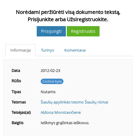
Norėdami peržiūrėti visą dokumento tekstą,
Prisijunkite arba Užsiregistruokite.
Prisijungti
Registruotis
Informacija
Turinys
Komentarai
Data
2012-02-23
Rūšis
Civilinė byla
Tipas
Nutartis
Teismas
Šiaulių apylinkės teismo Šiaulių rūmai
Teisėjas(ai)
Aldona Monstavičienė
Baigtis
Ieškinys grąžintas ieškovui.