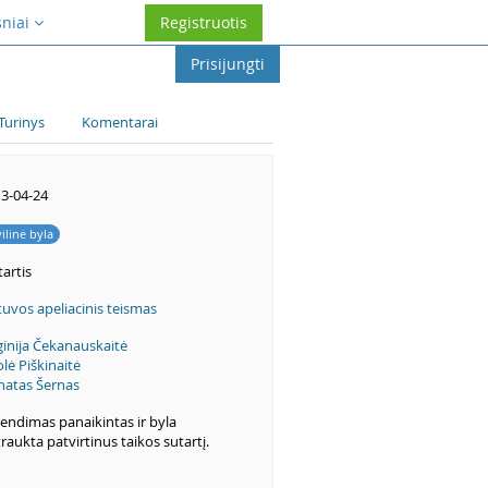
sniai
Registruotis
Prisijungti
Turinys
Komentarai
3-04-24
vilinė byla
artis
tuvos apeliacinis teismas
ginija Čekanauskaitė
olė Piškinaitė
atas Šernas
endimas panaikintas ir byla
raukta patvirtinus taikos sutartį.