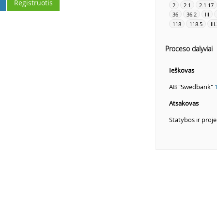
Registruotis
2
2.1
2.1.17
36
36.2
III
118
118.5
III
Proceso dalyviai
Ieškovas
AB "Swedbank"
Atsakovas
Statybos ir proj