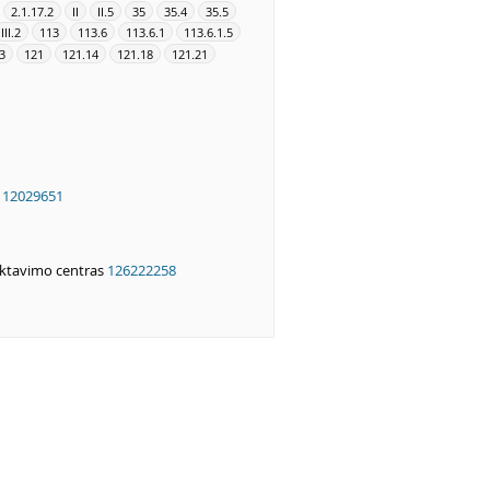
2.1.17.2
II
II.5
35
35.4
35.5
III.2
113
113.6
113.6.1
113.6.1.5
.3
121
121.14
121.18
121.21
112029651
ektavimo centras
126222258