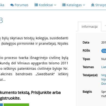
ška
Forumas
Kodeksai
Katalogas
Straip
3
Informacija
ų bylų skyriaus teisėjų kolegija, susidedanti
Data
201
 (kolegijos pirmininkė ir pranešėja), Nijolės
Rūšis
Ci
io proceso tvarka išnagrinėjo civilinę bylą
Tipas
Nut
 skundą dėl Vilniaus apygardos teismo 2011
Teismas
Lie
 ieškinys patenkintas civilinėje byloje Nr.
 akcinės bendrovės „Swedbank“ ieškinį
Teisėjas(ai)
Vir
i...
Nij
Don
Baigtis
Spr
kumento tekstą, Prisijunkite arba
nut
gistruokite.