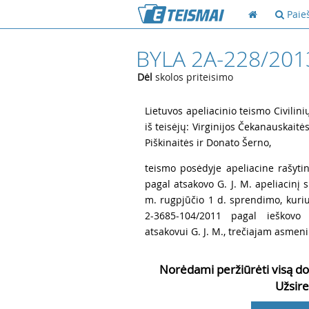
Paie
BYLA 2A-228/201
Dėl
skolos priteisimo
1
Lietuvos apeliacinio teismo Civilini
iš teisėjų: Virginijos Čekanauskaitės
Piškinaitės ir Donato Šerno,
2
teismo posėdyje apeliacine rašytin
pagal atsakovo G. J. M. apeliacinį
m. rugpjūčio 1 d. sprendimo, kuriuo
2-3685-104/2011 pagal ieškovo
atsakovui G. J. M., trečiajam asmeniu
Norėdami peržiūrėti visą do
Užsire