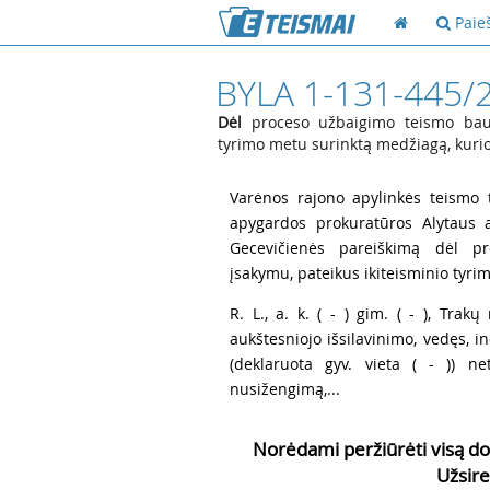
Paie
BYLA 1-131-445/
Dėl
proceso užbaigimo teismo baud
tyrimo metu surinktą medžiagą, kurio
1
Varėnos rajono apylinkės teismo t
apygardos prokuratūros Alytaus a
Gecevičienės pareiškimą dėl p
įsakymu, pateikus ikiteisminio tyri
2
R. L., a. k. ( - ) gim. ( - ), Trakų 
aukštesniojo išsilavinimo, vedęs, ind
(deklaruota gyv. vieta ( - )) ne
nusižengimą,...
Norėdami peržiūrėti visą do
Užsire