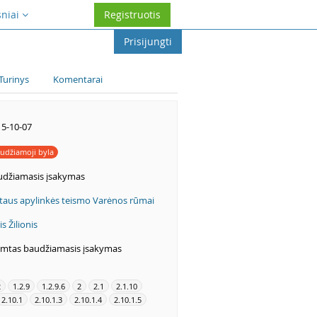
sniai
Registruotis
Prisijungti
Turinys
Komentarai
5-10-07
udžiamoji byla
udžiamasis įsakymas
taus apylinkės teismo Varėnos rūmai
is Žilionis
imtas baudžiamasis įsakymas
2
1.2.9
1.2.9.6
2
2.1
2.1.10
2.10.1
2.10.1.3
2.10.1.4
2.10.1.5