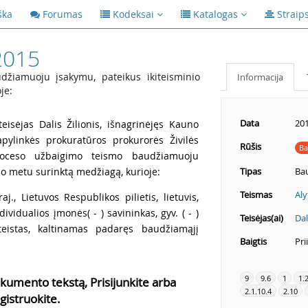
ška
Forumas
Kodeksai
Katalogas
Straip
2015
žiamuoju įsakymu, pateikus ikiteisminio
Informacija
je:
Data
201
eisėjas Dalis Žilionis, išnagrinėjęs Kauno
pylinkės prokuratūros prokurorės Živilės
Rūšis
Ba
roceso užbaigimo teismo baudžiamuoju
mo metu surinktą medžiagą, kurioje:
Tipas
Ba
Teismas
Aly
raj., Lietuvos Respublikos pilietis, lietuvis,
ividualios įmonės( - ) savininkas, gyv. ( - )
Teisėjas(ai)
Dal
teistas, kaltinamas padaręs baudžiamąjį
Baigtis
Pri
9
9.6
1
1.
kumento tekstą, Prisijunkite arba
2.1.10.4
2.10
gistruokite.