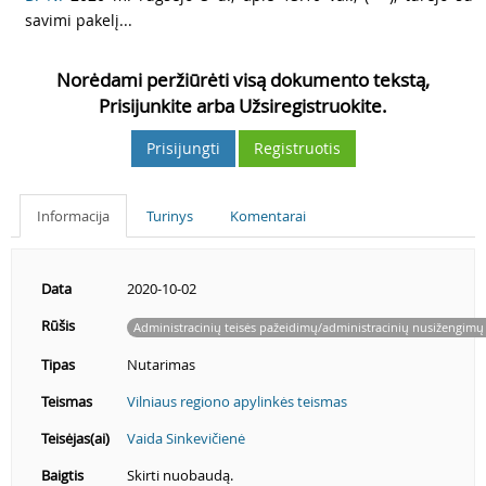
savimi pakelį...
Norėdami peržiūrėti visą dokumento tekstą,
Prisijunkite arba Užsiregistruokite.
Prisijungti
Registruotis
Informacija
Turinys
Komentarai
Data
2020-10-02
Rūšis
Administracinių teisės pažeidimų/administracinių nusižengimų
Tipas
Nutarimas
Teismas
Vilniaus regiono apylinkės teismas
Teisėjas(ai)
Vaida Sinkevičienė
Baigtis
Skirti nuobaudą.