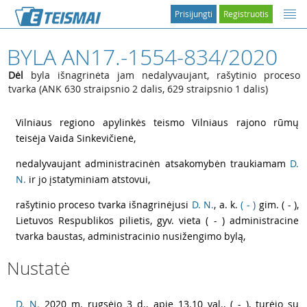
Prisijungti
Registruotis
BYLA AN17.-1554-834/2020
Dėl
byla išnagrinėta jam nedalyvaujant, rašytinio proceso
tvarka (ANK 630 straipsnio 2 dalis, 629 straipsnio 1 dalis)
1
Vilniaus regiono apylinkės teismo Vilniaus rajono rūmų
teisėja Vaida Sinkevičienė,
2
nedalyvaujant administracinėn atsakomybėn traukiamam
D.
N.
ir jo įstatyminiam atstovui,
3
rašytinio proceso tvarka išnagrinėjusi
D. N.
, a. k.
( - )
gim. ( - ),
Lietuvos Respublikos pilietis, gyv. vieta ( - ) administracine
tvarka baustas, administracinio nusižengimo bylą,
Nustatė
4
D. N.
2020 m. rugsėjo 3 d., apie 13.10 val., ( - ), turėjo su