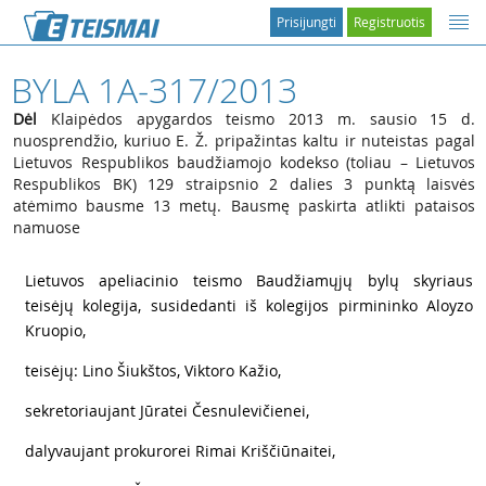
Prisijungti
Registruotis
BYLA 1A-317/2013
Dėl
Klaipėdos apygardos teismo 2013 m. sausio 15 d.
nuosprendžio, kuriuo E. Ž. pripažintas kaltu ir nuteistas pagal
Lietuvos Respublikos baudžiamojo kodekso (toliau – Lietuvos
Respublikos BK) 129 straipsnio 2 dalies 3 punktą laisvės
atėmimo bausme 13 metų. Bausmę paskirta atlikti pataisos
namuose
1
Lietuvos apeliacinio teismo Baudžiamųjų bylų skyriaus
teisėjų kolegija, susidedanti iš kolegijos pirmininko Aloyzo
Kruopio,
2
teisėjų: Lino Šiukštos, Viktoro Kažio,
3
sekretoriaujant Jūratei Česnulevičienei,
4
dalyvaujant prokurorei Rimai Kriščiūnaitei,