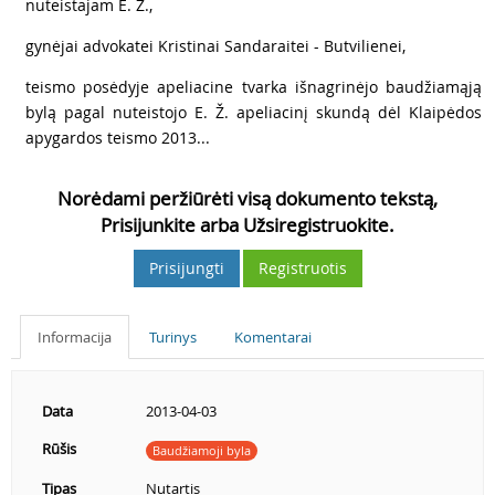
5
nuteistajam E. Ž.,
6
gynėjai advokatei Kristinai Sandaraitei - Butvilienei,
7
teismo posėdyje apeliacine tvarka išnagrinėjo baudžiamąją
bylą pagal nuteistojo E. Ž. apeliacinį skundą dėl Klaipėdos
apygardos teismo 2013...
Norėdami peržiūrėti visą dokumento tekstą,
Prisijunkite arba Užsiregistruokite.
Prisijungti
Registruotis
Informacija
Turinys
Komentarai
Data
2013-04-03
Rūšis
Baudžiamoji byla
Tipas
Nutartis