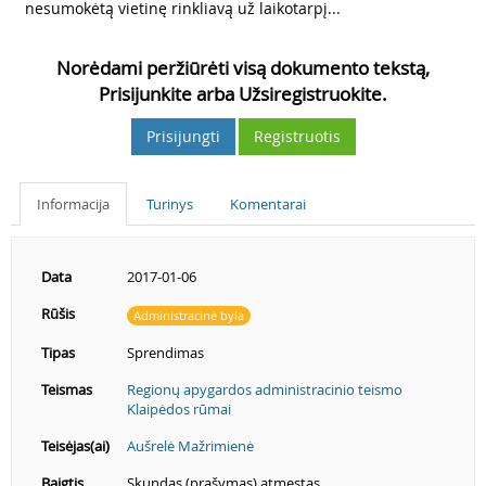
nesumokėtą vietinę rinkliavą už laikotarpį...
Norėdami peržiūrėti visą dokumento tekstą,
Prisijunkite arba Užsiregistruokite.
Prisijungti
Registruotis
Informacija
Turinys
Komentarai
Data
2017-01-06
Rūšis
Administracinė byla
Tipas
Sprendimas
Teismas
Regionų apygardos administracinio teismo
Klaipėdos rūmai
Teisėjas(ai)
Aušrelė Mažrimienė
Baigtis
Skundas (prašymas) atmestas