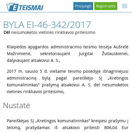
Prisijungti
Registruotis
BYLA EI-46-342/2017
Dėl
nesumokėtos vietinės rinkliavos priteisimo
1
Klaipėdos apygardos administracinio teismo teisėja Aušrelė
Mažrimienė, sekretoriaujant Jurgitai Žvilauskienei,
dalyvaujant atsakovui A. S.,
2
2017 m. sausio 5 d. viešame teismo posėdyje išnagrinėjusi
administracinę bylą pagal pareiškėjo SĮ „Kretingos
komunalininkas” prašymą atsakovui A. S. dėl nesumokėtos
vietinės rinkliavos priteisimo,
Nustatė
3
Pareiškėjas SĮ „Kretingos komunalininkas” kreipėsi prašymu į
teismą, prašydamas iš atsakovo priteisti 806,04 Eur