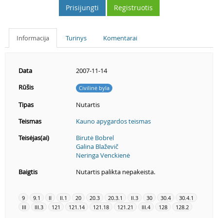
Prisijungti
Registruotis
Informacija
Turinys
Komentarai
Data
2007-11-14
Rūšis
Civilinė byla
Tipas
Nutartis
Teismas
Kauno apygardos teismas
Teisėjas(ai)
Birutė Bobrel
Galina Blaževič
Neringa Venckienė
Baigtis
Nutartis palikta nepakeista.
9
9.1
II
II.1
20
20.3
20.3.1
II.3
30
30.4
30.4.1
III
III.3
121
121.14
121.18
121.21
III.4
128
128.2