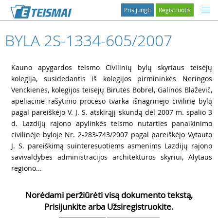
Prisijungti
Registruotis
BYLA 2S-1334-605/2007
1
Kauno apygardos teismo Civilinių bylų skyriaus teisėjų
kolegija, susidedantis iš kolegijos pirmininkės Neringos
Venckienės, kolegijos teisėjų Birutės Bobrel, Galinos Blaževič,
apeliacine rašytinio proceso tvarka išnagrinėjo civilinę bylą
pagal pareiškėjo V. J. S. atskirąjį skundą dėl 2007 m. spalio 3
d. Lazdijų rajono apylinkės teismo nutarties panaikinimo
civilinėje byloje Nr. 2-283-743/2007 pagal pareiškėjo Vytauto
J. S. pareiškimą suinteresuotiems asmenims Lazdijų rajono
savivaldybės administracijos architektūros skyriui, Alytaus
regiono...
Norėdami peržiūrėti visą dokumento tekstą,
Prisijunkite arba Užsiregistruokite.