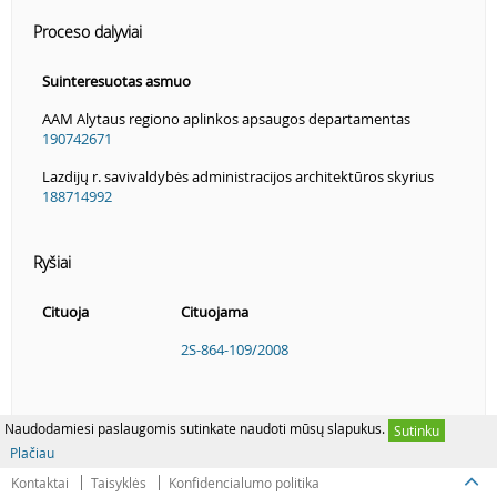
Proceso dalyviai
Suinteresuotas asmuo
AAM Alytaus regiono aplinkos apsaugos departamentas
190742671
Lazdijų r. savivaldybės administracijos architektūros skyrius
188714992
Ryšiai
Cituoja
Cituojama
2S-864-109/2008
Naudodamiesi paslaugomis sutinkate naudoti mūsų slapukus.
Sutinku
Plačiau
Kontaktai
Taisyklės
Konfidencialumo politika