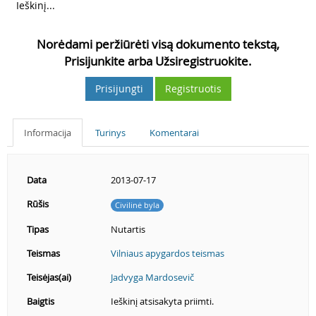
3
Ieškinį...
Norėdami peržiūrėti visą dokumento tekstą,
Prisijunkite arba Užsiregistruokite.
Prisijungti
Registruotis
Informacija
Turinys
Komentarai
Data
2013-07-17
Rūšis
Civilinė byla
Tipas
Nutartis
Teismas
Vilniaus apygardos teismas
Teisėjas(ai)
Jadvyga Mardosevič
Baigtis
Ieškinį atsisakyta priimti.