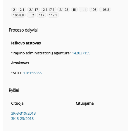
2
2.1
2.1.17
2.1.17.1
2.1.28
III
III.1
106
106.8
106.8.8
III.2
117
117.1
Proceso dalyviai
Ieškovo atstovas
"Pajūrio administratorių agentūra"
142037159
Atsakovas
"MTD"
126156865
Ryšiai
Cituoja
Cituojama
3K-3-319/2013
3K-3-23/2013