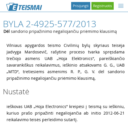
Prisijungti
Registruotis
BYLA 2-4925-577/2013
Dėl
sandorio pripažinimo negaliojančiu priėmimo klausimą
1
Vilniaus apygardos teismo Civilinių bylų skyriaus teisėja
Jadvyga Mardosevič, rašytine proceso tvarka spręsdama
trečiojo asmens UAB „Hoja Elektronics“, pareiškiančio
savarankiškus reikalavimus, ieškinio atsakovams G. G., UAB
„MTD“, tretiesiems asmenims R. P., G. V. dėl sandorio
pripažinimo negaliojančiu priėmimo klausimą,
Nustatė
2
ieškovas UAB „Hoja Electronics“ kreipėsi į teismą su ieškiniu,
kuriuo prašo pripažinti negaliojančia ab initio 2012-06-21
reikalavimo teisės perleidimo sutartį.