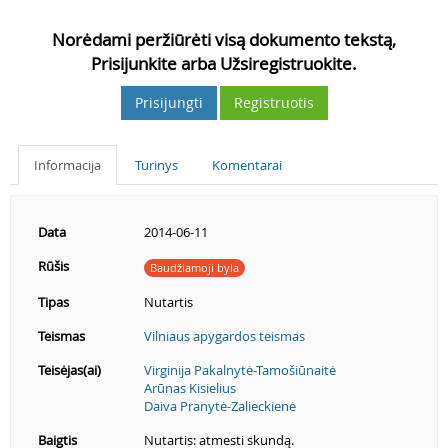
Norėdami peržiūrėti visą dokumento tekstą,
Prisijunkite arba Užsiregistruokite.
Prisijungti
Registruotis
Informacija
Turinys
Komentarai
Data
2014-06-11
Rūšis
Baudžiamoji byla
Tipas
Nutartis
Teismas
Vilniaus apygardos teismas
Teisėjas(ai)
Virginija Pakalnytė-Tamošiūnaitė
Arūnas Kisielius
Daiva Pranytė-Zalieckienė
Baigtis
Nutartis: atmesti skundą.