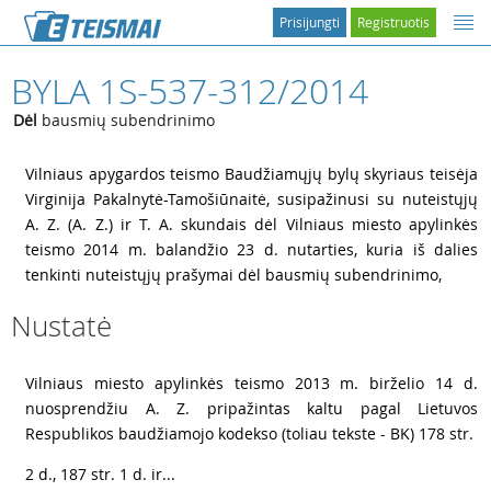
Prisijungti
Registruotis
BYLA 1S-537-312/2014
Dėl
bausmių subendrinimo
1
Vilniaus apygardos teismo Baudžiamųjų bylų skyriaus teisėja
Virginija Pakalnytė-Tamošiūnaitė, susipažinusi su nuteistųjų
A. Z. (A. Z.) ir T. A. skundais dėl Vilniaus miesto apylinkės
teismo 2014 m. balandžio 23 d. nutarties, kuria iš dalies
tenkinti nuteistųjų prašymai dėl bausmių subendrinimo,
Nustatė
2
Vilniaus miesto apylinkės teismo 2013 m. birželio 14 d.
nuosprendžiu A. Z. pripažintas kaltu pagal Lietuvos
Respublikos baudžiamojo kodekso (toliau tekste - BK) 178 str.
3
2 d., 187 str. 1 d. ir...