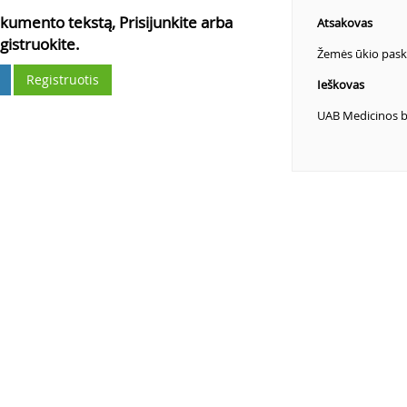
kumento tekstą, Prisijunkite arba
Atsakovas
gistruokite.
Žemės ūkio pask
Registruotis
Ieškovas
UAB Medicinos 