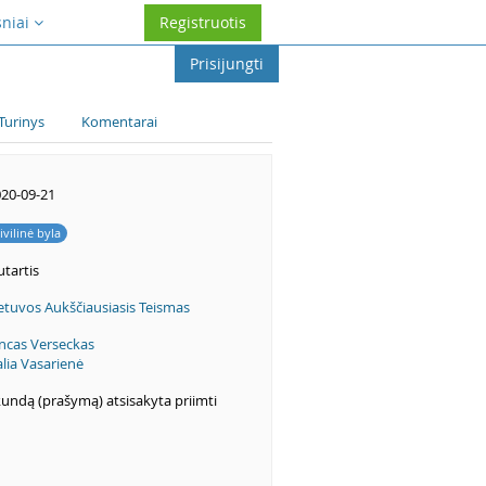
sniai
Registruotis
Prisijungti
Turinys
Komentarai
20-09-21
ivilinė byla
tartis
etuvos Aukščiausiasis Teismas
ncas Verseckas
lia Vasarienė
undą (prašymą) atsisakyta priimti