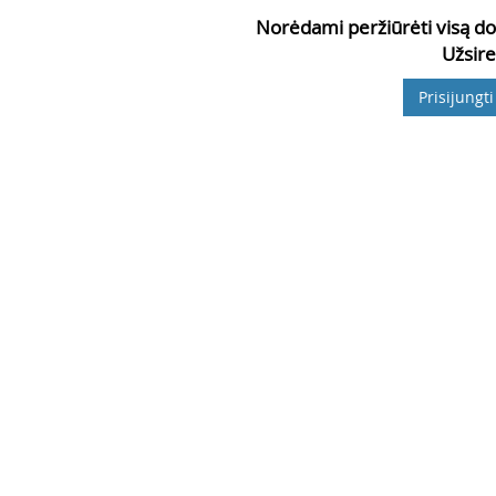
Norėdami peržiūrėti visą do
Užsire
Prisijungti