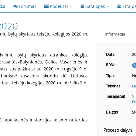
ška
Forumas
Kodeksai
Katalogas
Straip
2020
inių bylų skyriaus teisėjų kolegijos 2020 m.
Informacija
Data
20
vilinių bylų skyriaus atrankos kolegija,
rasaitės–Balynienės, Dalios Vasarienės ir
Rūšis
C
kas), susipažinusi su 2020 m. rugsėjo 9 d.
bankas“ kasaciniu skundu dėl Lietuvos
Tipas
Nu
riaus teisėjų kolegijos 2020 m. birželio 9 d.
Teismas
Li
Teisėjas(ai)
Vi
Da
Baigtis
Sk
 apeliacinės instancijos teismo nutarties
Proceso dalyviai