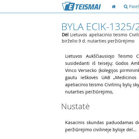
Paie
BYLA ECIK-1325/
Dėl
Lietuvos apeliacinio teismo Civil
birželio 9 d. nutarties peržiūrėjimo
1
Lietuvos Aukščiausiojo Teismo Ci
susidedanti iš teisėjų: Godos Amb
Vinco Versecko (kolegijos pirminin
gautu ieškovės UAB „Medicinos 
apeliacinio teismo Civilinių bylų sky
nutarties peržiūrėjimo,
Nustatė
2
Kasacinis skundas paduodamas dėl
peržiūrėjimo civilinėje byloje dėl...