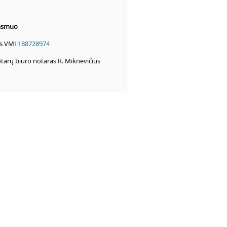
 asmuo
es VMI
188728974
tarų biuro notaras R. Miknevičius