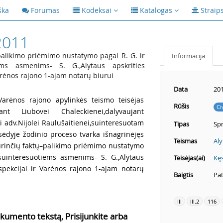
ška
Forumas
Kodeksai
Katalogas
Straip
2011
palikimo priėmimo nustatymo pagal R. G. ir
Informacija
ems asmenims- S. G.,Alytaus apskrities
arėnos rajono 1-ajam notarų biurui
Data
201
arėnos rajono apylinkės teismo teisėjas
Rūšis
Ci
jant Liubovei Chaleckienei,dalyvaujant
vei adv.Nijolei Raulušaitienei,suinteresuotam
Tipas
Sp
ėdyje žodinio proceso tvarka išnagrinėjęs
Teismas
Aly
 turinčių faktų–palikimo priėmimo nustatymo
 suinteresuotiems asmenims- S. G.,Alytaus
Teisėjas(ai)
Kęs
nspekcijai ir Varėnos rajono 1-ajam notarų
Baigtis
Pat
III
III.2
116
kumento tekstą, Prisijunkite arba