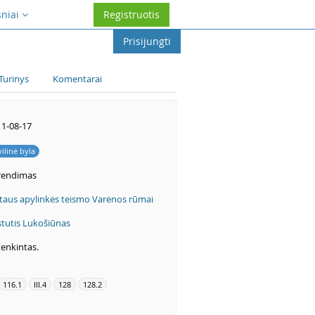
sniai
Registruotis
Prisijungti
Turinys
Komentarai
1-08-17
vilinė byla
rendimas
taus apylinkės teismo Varėnos rūmai
tutis Lukošiūnas
enkintas.
116.1
III.4
128
128.2