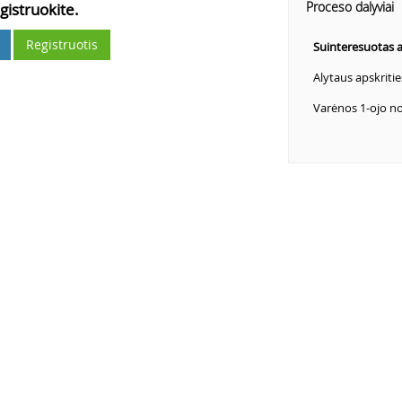
Proceso dalyviai
gistruokite.
Registruotis
Suinteresuotas
Alytaus apskriti
Varėnos 1-ojo no