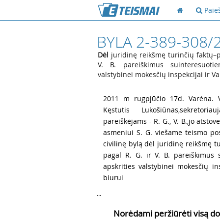
Paie
BYLA 2-389-308/
Dėl
juridinę reikšmę turinčių faktų–
V. B. pareiškimus suinteresuoti
valstybinei mokesčių inspekcijai ir V
1
2011 m rugpjūčio 17d. Varėna. V
Kęstutis Lukošiūnas,sekretoriau
pareiškėjams - R. G., V. B.,jo atsto
asmeniui S. G. viešame teismo pos
civilinę bylą dėl juridinę reikšmę
pagal R. G. ir V. B. pareiškimus
apskrities valstybinei mokesčių i
biurui
...
Norėdami peržiūrėti visą do