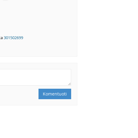
ta
301502699
Komentuoti