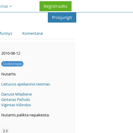
sniai
Registruotis
Prisijungti
Turinys
Komentarai
2010-08-12
Civilinė byla
Nutartis
Lietuvos apeliacinis teismas
Danutė Milašienė
Gintaras Pečiulis
Vigintas Višinskis
Nutartis palikta nepakeista.
2.3