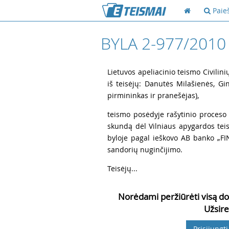
Paie
BYLA 2-977/2010
2
Lietuvos apeliacinio teismo Civilini
iš teisėjų: Danutės Milašienės, Gint
pirmininkas ir pranešėjas),
3
teismo posėdyje rašytinio proceso
skundą dėl Vilniaus apygardos teis
byloje pagal ieškovo AB banko „F
sandorių nuginčijimo.
4
Teisėjų...
Norėdami peržiūrėti visą do
Užsire
Prisijungti