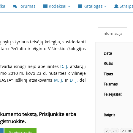
ška
Forumas
Kodeksai
Katalogas
Straip
Informacija
ų bylų skyriaus teisėjų kolegija, susidedanti
aro Pečiulio ir Viginto Višinskio (kolegijos
Data
Rūšis
 tvarka išnagrinėjo apeliantės
D. J.
atskirąjį
mo 2010 m. kovo 23 d. nutarties civilinėje
Tipas
INASTA“ ieškinį atsakovams
M. J.
ir
D. J.
dėl
Teismas
Teisėjas(ai)
kumento tekstą, Prisijunkite arba
Baigtis
gistruokite.
2
2.1
2.1.28
Registruotis