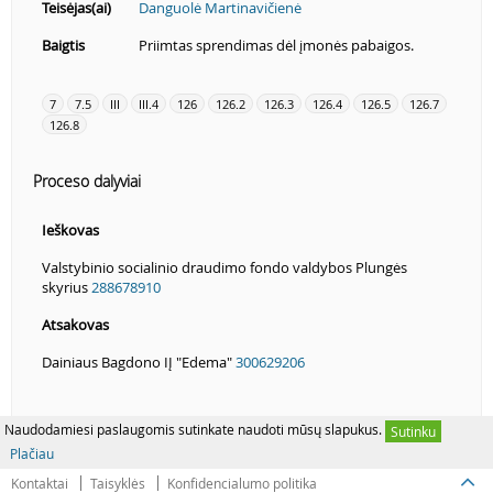
Teisėjas(ai)
Danguolė Martinavičienė
Baigtis
Priimtas sprendimas dėl įmonės pabaigos.
7
7.5
III
III.4
126
126.2
126.3
126.4
126.5
126.7
126.8
Proceso dalyviai
Ieškovas
Valstybinio socialinio draudimo fondo valdybos Plungės
skyrius
288678910
Atsakovas
Dainiaus Bagdono IĮ "Edema"
300629206
Naudodamiesi paslaugomis sutinkate naudoti mūsų slapukus.
Sutinku
Plačiau
Kontaktai
Taisyklės
Konfidencialumo politika