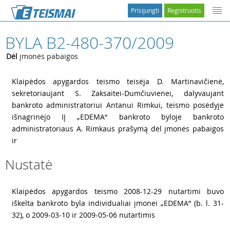
Prisijungti
Registruotis
BYLA B2-480-370/2009
Dėl
įmonės pabaigos
1
Klaipėdos apygardos teismo teisėja D. Martinavičienė,
sekretoriaujant S. Zaksaitei-Dumčiuvienei, dalyvaujant
bankroto administratoriui Antanui Rimkui, teismo posėdyje
išnagrinėjo IĮ „EDEMA“ bankroto byloje bankroto
administratoriaus A. Rimkaus prašymą dėl įmonės pabaigos
ir
Nustatė
2
Klaipėdos apygardos teismo 2008-12-29 nutartimi buvo
iškelta bankroto byla individualiai įmonei „EDEMA“ (b. l. 31-
32), o 2009-03-10 ir 2009-05-06 nutartimis