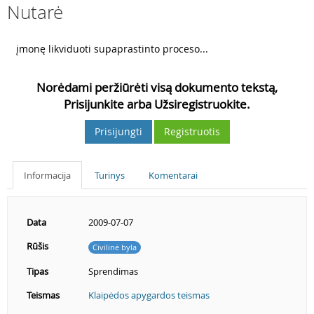
Nutarė
3
įmonę likviduoti supaprastinto proceso...
Norėdami peržiūrėti visą dokumento tekstą,
Prisijunkite arba Užsiregistruokite.
Prisijungti
Registruotis
Informacija
Turinys
Komentarai
Data
2009-07-07
Rūšis
Civilinė byla
Tipas
Sprendimas
Teismas
Klaipėdos apygardos teismas