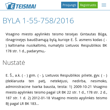
Prisijungti
Registruotis
BYLA 1-55-758/2016
1
Visagino miesto apylinkės teismo teisėjas Gintautas Būga,
išnagrinėjęs baudžiamąją bylą, kurioje E. Š. asmens kodas ( -
) kaltinama nusikaltimo, numatyto Lietuvos Respublikos BK
178 str. 1 d., padarymu,-
Nustatė
2
E. Š., a.k. ( - ) gim. ( - ), Lietuvos Respublikos pilietė, gyv. ( - )
(deklaruota ten pat), netekėjusi, nedirba, nesimoko,
administracine tvarka bausta, teista: 1) 2009-10-21 Visagino
miesto apylinkės teismo pagal LR BK 22 str. 1 d., 178 str. 2 d.,
187 str. 1 d. 2) 2012-01-18 Visagino miesto apylinkės teismo
BĮ pagal LR BK 183...