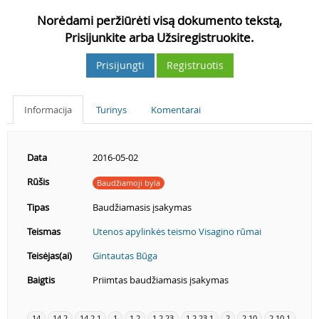
Norėdami peržiūrėti visą dokumento tekstą,
Prisijunkite arba Užsiregistruokite.
Prisijungti
Registruotis
Informacija
Turinys
Komentarai
Data
2016-05-02
Rūšis
Baudžiamoji byla
Tipas
Baudžiamasis įsakymas
Teismas
Utenos apylinkės teismo Visagino rūmai
Teisėjas(ai)
Gintautas Būga
Baigtis
Priimtas baudžiamasis įsakymas
14
14.2
14.2.1
1
1.2
1.2.23
1.2.23.1
2
2.10
2.10.1