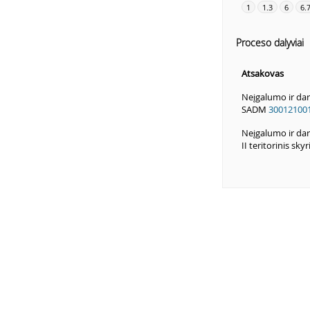
1
1.3
6
6.
Proceso dalyviai
Atsakovas
Neįgalumo ir da
SADM
30012100
Neįgalumo ir da
II teritorinis skyr