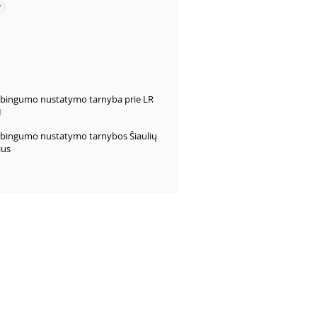
7
rbingumo nustatymo tarnyba prie LR
1
rbingumo nustatymo tarnybos Šiaulių
ius