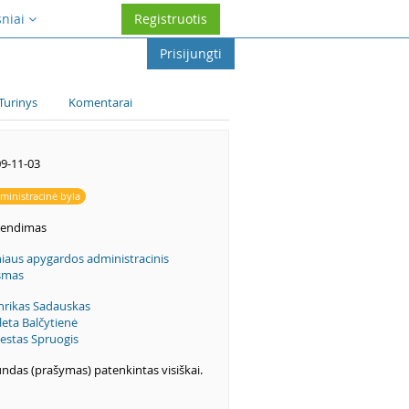
sniai
Registruotis
Prisijungti
Turinys
Komentarai
9-11-03
ministracinė byla
rendimas
niaus apygardos administracinis
smas
rikas Sadauskas
leta Balčytienė
estas Spruogis
ndas (prašymas) patenkintas visiškai.