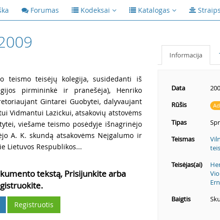
ška
Forumas
Kodeksai
Katalogas
Straip
/2009
Informacija
o teismo teisėjų kolegija, susidedanti iš
Data
200
legijos pirmininkė ir pranešėja), Henriko
etoriaujant Gintarei Guobytei, dalyvaujant
Rūšis
Ad
atui Vidmantui Lazickui, atsakovių atstovėms
Tipas
Sp
aitytei, viešame teismo posėdyje išnagrinėjo
kėjo
A. K. skundą atsakovėms Neįgalumo ir
Teismas
Vil
 Lietuvos Respublikos...
tei
Teisėjas(ai)
Hen
kumento tekstą, Prisijunkite arba
Vio
Ern
gistruokite.
Baigtis
Sku
Registruotis