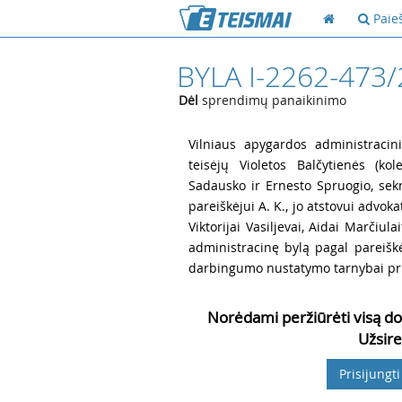
Paie
BYLA I-2262-473
Dėl
sprendimų panaikinimo
1
Vilniaus apygardos administracini
teisėjų Violetos Balčytienės (ko
Sadausko ir Ernesto Spruogio, sekr
pareiškėjui
A. K., jo atstovui advok
Viktorijai Vasiljevai, Aidai Marčiul
administracinę bylą pagal pareiš
darbingumo nustatymo tarnybai prie
Norėdami peržiūrėti visą do
Užsire
Prisijungti