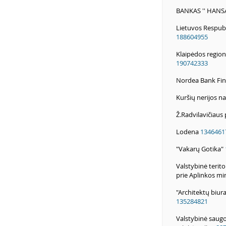
BANKAS '' HANS
Lietuvos Respubl
188604955
Klaipėdos regio
190742333
Nordea Bank Fin
Kuršių nerijos na
Ž.Radvilavičiaus
Lodena
1346461
"Vakarų Gotika"
Valstybinė terito
prie Aplinkos mi
"Architektų biura
135284821
Valstybinė saugo