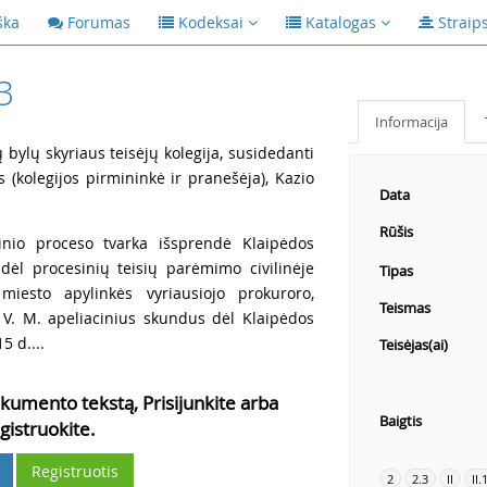
ška
Forumas
Kodeksai
Katalogas
Straip
3
Informacija
ų bylų skyriaus teisėjų kolegija, susidedanti
s (kolegijos pirmininkė ir pranešėja), Kazio
Data
Rūšis
inio proceso tvarka išsprendė Klaipėdos
ėl procesinių teisių parėmimo civilinėje
Tipas
miesto apylinkės vyriausiojo prokuroro,
Teismas
o V. M. apeliacinius skundus dėl Klaipėdos
5 d....
Teisėjas(ai)
kumento tekstą, Prisijunkite arba
Baigtis
gistruokite.
Registruotis
2
2.3
II
II.