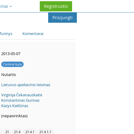
sniai
Registruotis
Prisijungti
Turinys
Komentarai
2013-05-07
Civilinė byla
Nutartis
Lietuvos apeliacinis teismas
Virginija Čekanauskaitė
Konstantinas Gurinas
Kazys Kailiūnas
(nepasirinktas)
1
21
21.4
21.4.1
21.4.1.1