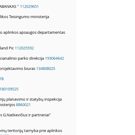
ABANKAS ''
112029651
ikos Teisingumo ministerija
no aplinkos apsaugos departamentas
land Pic
112025592
cianalinio parko direkcija
193064642
 projektavimo biuras
134808025
78
180109525
rijų planavimo ir statybų inspekcija
nisterijos
8860021
s G.Natkevičius ir partneriai"
mų teritorijų tarnyba prie aplinkos