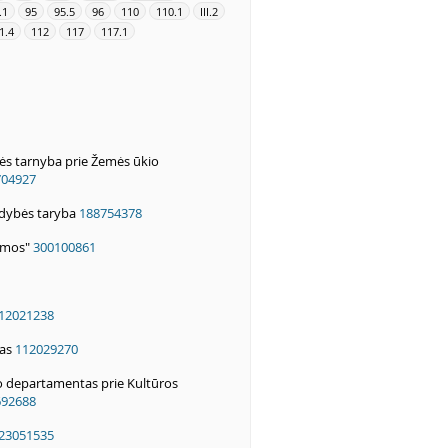
I.1
95
95.5
96
110
110.1
III.2
1.4
112
117
117.1
ės tarnyba prie Žemės ūkio
704927
ldybės taryba
188754378
temos"
300100861
12021238
as
112029270
o departamentas prie Kultūros
692688
23051535