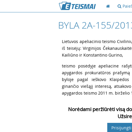
Paie
BYLA 2A-155/201
2
Lietuvos apeliacinio teismo Civilini
iš teisėjų: Virginijos Čekanauskaitė
Kailiūno ir Konstantino Gurino,
3
teismo posėdyje apeliacine rašyt
apygardos prokuratūros prašymą d
byloje pagal ieškovo Klaipėdos 
ginančio viešąjį interesą, atsakov
apygardos teismo 2011 m. birželio 1
Norėdami peržiūrėti visą do
Užsire
Prisijungti