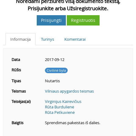
Norėdami peržiūrėti visą dokumento tekstą,
Prisijunkite arba Užsiregistruokite.
Prisijungti
Registruotis
Informacija
Turinys
Komentarai
Data
2017-09-12
Rūšis
Civilinė byla
Tipas
Nutartis
Teismas
Vilniaus apygardos teismas
Teisėjas(ai)
Virginijus Kairevičius
Rūta Burdulienė
Rūta Petkuvienė
Baigtis
Sprendimas pakeistas iš dalies.