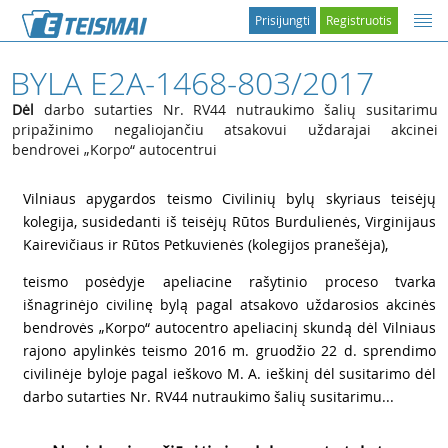
Prisijungti
Registruotis
BYLA E2A-1468-803/2017
Dėl
darbo sutarties Nr. RV44 nutraukimo šalių susitarimu
pripažinimo negaliojančiu atsakovui uždarajai akcinei
bendrovei „Korpo“ autocentrui
1
Vilniaus apygardos teismo Civilinių bylų skyriaus teisėjų
kolegija, susidedanti iš teisėjų Rūtos Burdulienės, Virginijaus
Kairevičiaus ir Rūtos Petkuvienės (kolegijos pranešėja),
2
teismo posėdyje apeliacine rašytinio proceso tvarka
išnagrinėjo civilinę bylą pagal atsakovo uždarosios akcinės
bendrovės „Korpo“ autocentro apeliacinį skundą dėl Vilniaus
rajono apylinkės teismo 2016 m. gruodžio 22 d. sprendimo
civilinėje byloje pagal ieškovo M. A. ieškinį dėl susitarimo dėl
darbo sutarties Nr. RV44 nutraukimo šalių susitarimu...