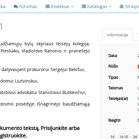
ška
Forumas
Kodeksai
Katalogas
Straip
1
Informacija
udžiamųjų bylų skyriaus teisėjų kolegija,
Piesliako, Vladislovo Ranonio ir pranešėjo
Data
Rūšis
, dalyvaujant prokurorui Sergejui Bekišui,
Tipas
 Adomui Liutvinskui,
Teismas
atstovui advokatui Stanislovui Butkevičiui,
Teisėjas(ai)
 teismo posėdyje išnagrinėjo baudžiamąją
Baigtis
kumento tekstą, Prisijunkite arba
gistruokite.
14
14.10
24