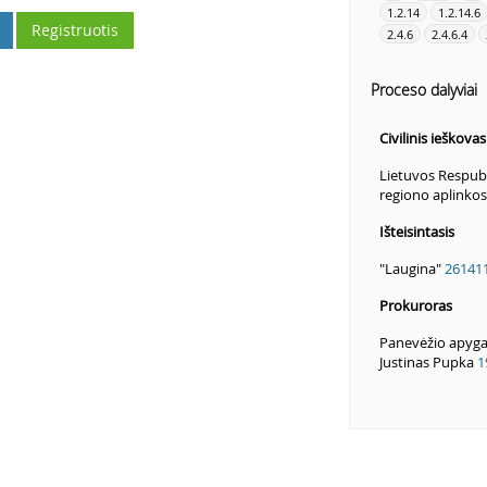
1.2.14
1.2.14.6
Registruotis
2.4.6
2.4.6.4
Proceso dalyviai
Civilinis ieškova
Lietuvos Respubl
regiono aplinko
Išteisintasis
"Laugina"
26141
Prokuroras
Panevėžio apyga
Justinas Pupka
1