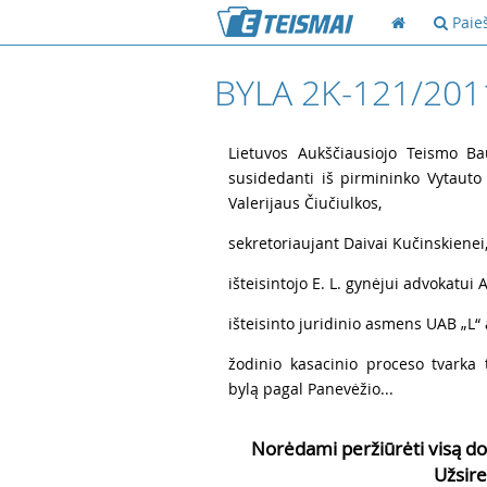
Paie
BYLA 2K-121/201
1
Lietuvos Aukščiausiojo Teismo Ba
susidedanti iš pirmininko Vytauto 
Valerijaus Čiučiulkos,
2
sekretoriaujant Daivai Kučinskienei
3
išteisintojo E. L. gynėjui advokatui
4
išteisinto juridinio asmens UAB „L“ 
5
žodinio kasacinio proceso tvarka
bylą pagal Panevėžio...
Norėdami peržiūrėti visą do
Užsire