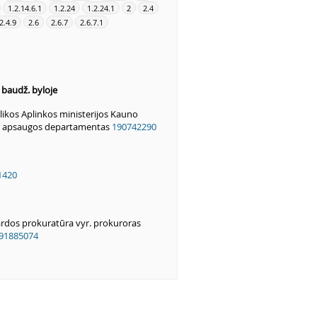
1.2.14.6.1
1.2.24
1.2.24.1
2
2.4
2.4.9
2.6
2.6.7
2.6.7.1
s baudž. byloje
ikos Aplinkos ministerijos Kauno
s apsaugos departamentas
190742290
1420
rdos prokuratūra vyr. prokuroras
91885074