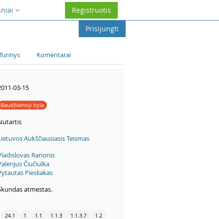
sniai
Registruotis
Prisijungti
Turinys
Komentarai
2011-03-15
Baudžiamoji byla
Nutartis
Lietuvos Aukščiausiasis Teismas
Vladislovas Ranonis
Valerijus Čiučiulka
Vytautas Piesliakas
Skundas atmestas.
24.1
1
1.1
1.1.3
1.1.3.7
1.2