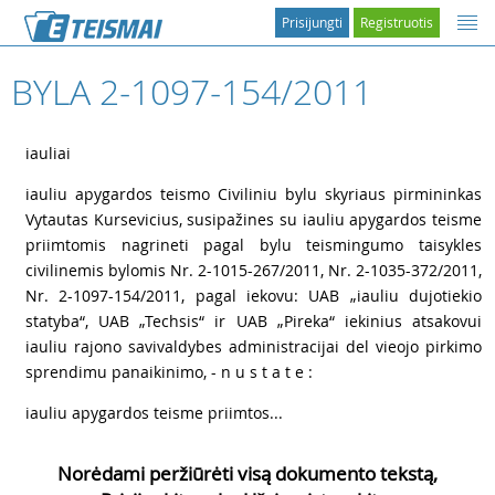
Prisijungti
Registruotis
BYLA 2-1097-154/2011
1
iauliai
2
iauliu apygardos teismo Civiliniu bylu skyriaus pirmininkas
Vytautas Kursevicius, susipažines su iauliu apygardos teisme
priimtomis nagrineti pagal bylu teismingumo taisykles
civilinemis bylomis Nr. 2-1015-267/2011, Nr. 2-1035-372/2011,
Nr. 2-1097-154/2011, pagal iekovu: UAB „iauliu dujotiekio
statyba“, UAB „Techsis“ ir UAB „Pireka“ iekinius atsakovui
iauliu rajono savivaldybes administracijai del vieojo pirkimo
sprendimu panaikinimo, - n u s t a t e :
3
iauliu apygardos teisme priimtos...
Norėdami peržiūrėti visą dokumento tekstą,