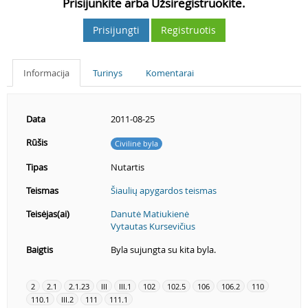
Prisijunkite arba Užsiregistruokite.
Prisijungti
Registruotis
Informacija
Turinys
Komentarai
Data
2011-08-25
Rūšis
Civilinė byla
Tipas
Nutartis
Teismas
Šiaulių apygardos teismas
Teisėjas(ai)
Danutė Matiukienė
Vytautas Kursevičius
Baigtis
Byla sujungta su kita byla.
2
2.1
2.1.23
III
III.1
102
102.5
106
106.2
110
110.1
III.2
111
111.1