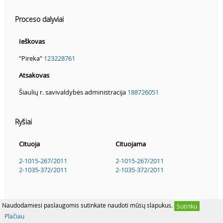
Proceso dalyviai
Ieškovas
"Pireka"
123228761
Atsakovas
Šiaulių r. savivaldybės administracija
188726051
Ryšiai
Cituoja
Cituojama
2-1015-267/2011
2-1015-267/2011
2-1035-372/2011
2-1035-372/2011
Naudodamiesi paslaugomis sutinkate naudoti mūsų slapukus.
Sutinku
Plačiau