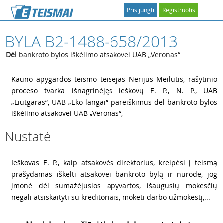
Prisijungti
Registruotis
BYLA B2-1488-658/2013
Dėl
bankroto bylos iškėlimo atsakovei UAB „Veronas“
1
Kauno apygardos teismo teisėjas Nerijus Meilutis, rašytinio
proceso tvarka išnagrinėjęs ieškovų
E. P.,
N. P., UAB
„Liutgaras“, UAB „Eko langai“ pareiškimus dėl bankroto bylos
iškėlimo atsakovei UAB „Veronas“,
Nustatė
2
Ieškovas
E. P., kaip atsakovės direktorius, kreipėsi į teismą
prašydamas iškelti atsakovei bankroto bylą ir nurodė, jog
įmonė dėl sumažėjusios apyvartos, išaugusių mokesčių
negali atsiskaityti su kreditoriais, mokėti darbo užmokestį,...