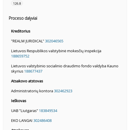
126.8
Proceso dalyviai
Kreditorius
"REALM JURIDICAL"
302046565
Lietuvos Respublikos valstybinė mokesčių inspekcija
188659752
Lietuvos valstybinio socialinio draudimo fondo valdyba Kauno
skyrius
188677437
Atsakovo atstovas
Administratorių kontora
302462923
Ieškovas
UAB "Liutgaras"
183849534
EKO LANGAI
302486408