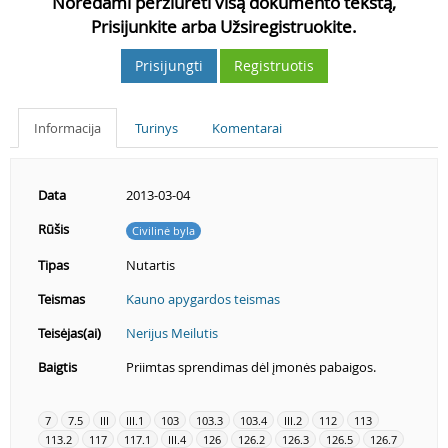
Norėdami peržiūrėti visą dokumento tekstą,
Prisijunkite arba Užsiregistruokite.
Prisijungti
Registruotis
Informacija
Turinys
Komentarai
Data
2013-03-04
Rūšis
Civilinė byla
Tipas
Nutartis
Teismas
Kauno apygardos teismas
Teisėjas(ai)
Nerijus Meilutis
Baigtis
Priimtas sprendimas dėl įmonės pabaigos.
7
7.5
III
III.1
103
103.3
103.4
III.2
112
113
113.2
117
117.1
III.4
126
126.2
126.3
126.5
126.7