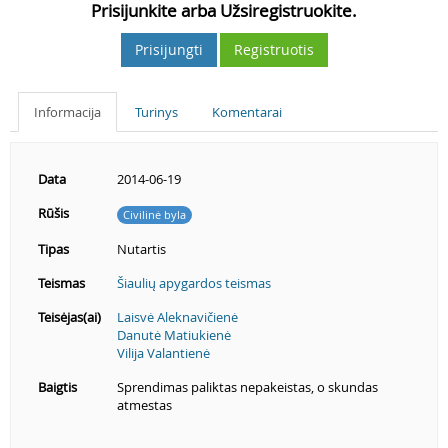
Prisijunkite arba Užsiregistruokite.
Prisijungti
Registruotis
Informacija
Turinys
Komentarai
Data
2014-06-19
Rūšis
Civilinė byla
Tipas
Nutartis
Teismas
Šiaulių apygardos teismas
Teisėjas(ai)
Laisvė Aleknavičienė
Danutė Matiukienė
Vilija Valantienė
Baigtis
Sprendimas paliktas nepakeistas, o skundas
atmestas