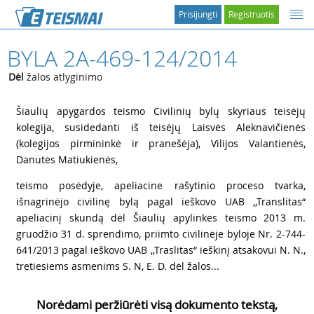
Prisijungti
Registruotis
BYLA 2A-469-124/2014
Dėl
žalos atlyginimo
1
Šiaulių apygardos teismo Civilinių bylų skyriaus teisėjų
kolegija, susidedanti iš teisėjų Laisvės Aleknavičienės
(kolegijos pirmininkė ir pranešėja), Vilijos Valantienės,
Danutės Matiukienės,
2
teismo posėdyje, apeliacine rašytinio proceso tvarka,
išnagrinėjo civilinę bylą pagal ieškovo UAB ,,Translitas“
apeliacinį skundą dėl Šiaulių apylinkės teismo 2013 m.
gruodžio 31 d. sprendimo, priimto civilinėje byloje Nr. 2-744-
641/2013 pagal ieškovo UAB ,,Traslitas“ ieškinį atsakovui N. N.,
tretiesiems asmenims S. N, E. D. dėl žalos...
Norėdami peržiūrėti visą dokumento tekstą,