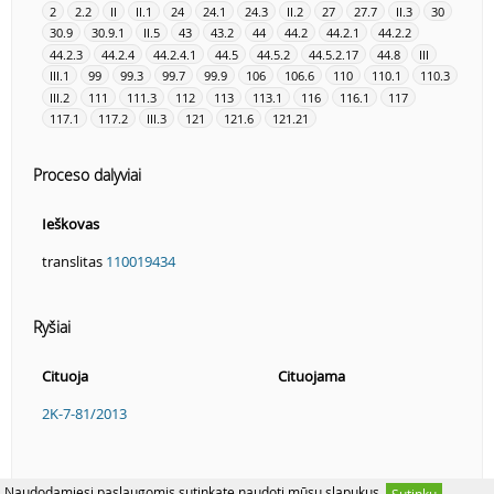
2
2.2
II
II.1
24
24.1
24.3
II.2
27
27.7
II.3
30
30.9
30.9.1
II.5
43
43.2
44
44.2
44.2.1
44.2.2
44.2.3
44.2.4
44.2.4.1
44.5
44.5.2
44.5.2.17
44.8
III
III.1
99
99.3
99.7
99.9
106
106.6
110
110.1
110.3
III.2
111
111.3
112
113
113.1
116
116.1
117
117.1
117.2
III.3
121
121.6
121.21
Proceso dalyviai
Ieškovas
translitas
110019434
Ryšiai
Cituoja
Cituojama
2K-7-81/2013
Naudodamiesi paslaugomis sutinkate naudoti mūsų slapukus.