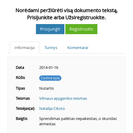
Norėdami peržiūrėti visą dokumento tekstą,
Prisijunkite arba Užsiregistruokite.
Prisijungti
Registruotis
Informacija
Turinys
Komentarai
Data
2014-01-16
Rūšis
Civilinė byla
Tipas
Nutartis
Teismas
Vilniaus apygardos teismas
Teisėjas(ai)
Natalija Cikoto
Baigtis
Sprendimas paliktas nepakeistas, o skundas
atmestas