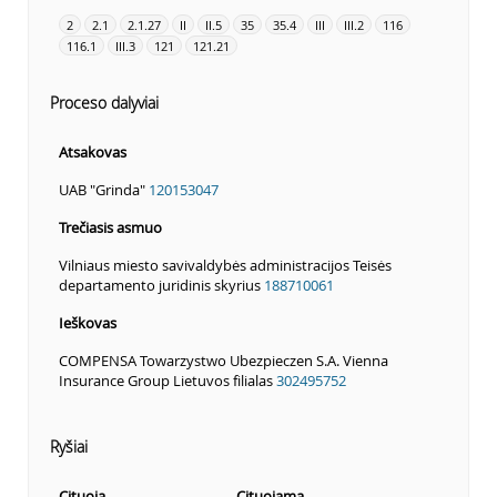
2
2.1
2.1.27
II
II.5
35
35.4
III
III.2
116
116.1
III.3
121
121.21
Proceso dalyviai
Atsakovas
UAB "Grinda"
120153047
Trečiasis asmuo
Vilniaus miesto savivaldybės administracijos Teisės
departamento juridinis skyrius
188710061
Ieškovas
COMPENSA Towarzystwo Ubezpieczen S.A. Vienna
Insurance Group Lietuvos filialas
302495752
Ryšiai
Cituoja
Cituojama