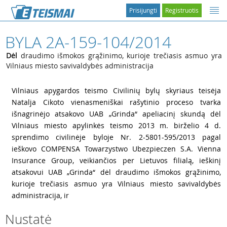
Prisijungti
Registruotis
BYLA 2A-159-104/2014
Dėl
draudimo išmokos grąžinimo, kurioje trečiasis asmuo yra
Vilniaus miesto savivaldybės administracija
1
Vilniaus apygardos teismo Civilinių bylų skyriaus teisėja
Natalja Cikoto vienasmeniškai rašytinio proceso tvarka
išnagrinėjo atsakovo UAB „Grinda“ apeliacinį skundą dėl
Vilniaus miesto apylinkės teismo 2013 m. birželio 4 d.
sprendimo civilinėje byloje Nr. 2-5801-595/2013 pagal
ieškovo COMPENSA Towarzystwo Ubezpieczen S.A. Vienna
Insurance Group, veikiančios per Lietuvos filialą, ieškinį
atsakovui UAB „Grinda“ dėl draudimo išmokos grąžinimo,
kurioje trečiasis asmuo yra Vilniaus miesto savivaldybės
administracija, ir
Nustatė