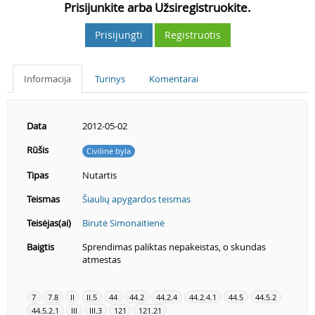
Prisijunkite arba Užsiregistruokite.
Prisijungti
Registruotis
Informacija
Turinys
Komentarai
Data
2012-05-02
Rūšis
Civilinė byla
Tipas
Nutartis
Teismas
Šiaulių apygardos teismas
Teisėjas(ai)
Birutė Simonaitienė
Baigtis
Sprendimas paliktas nepakeistas, o skundas
atmestas
7
7.8
II
II.5
44
44.2
44.2.4
44.2.4.1
44.5
44.5.2
44.5.2.1
III
III.3
121
121.21