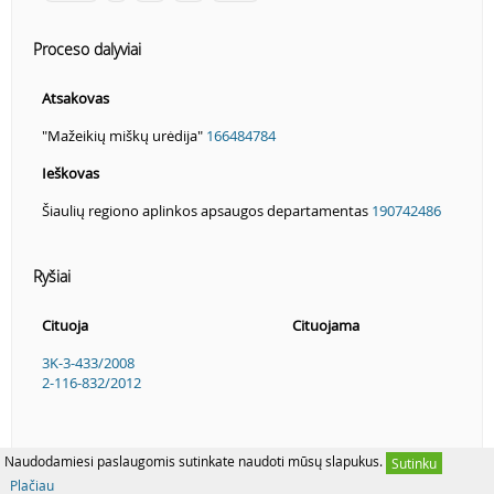
Proceso dalyviai
Atsakovas
"Mažeikių miškų urėdija"
166484784
Ieškovas
Šiaulių regiono aplinkos apsaugos departamentas
190742486
Ryšiai
Cituoja
Cituojama
3K-3-433/2008
2-116-832/2012
Naudodamiesi paslaugomis sutinkate naudoti mūsų slapukus.
Sutinku
Plačiau