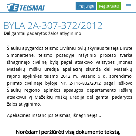
Prisijungti
Registruotis
BYLA 2A-307-372/2012
Dėl
gamtai padarytos žalos atlyginimo
1
Šiaulių apygardos teismo Civilinių bylų skyriaus teisėja Birutė
Simonaitienė, teismo posėdyje rašytinio proceso tvarka
išnagrinėjo civilinę bylą pagal atsakovo Valstybės įmonės
Mažeikių miškų urėdija apeliacinį skundą dėl Mažeikių
rajono apylinkės teismo 2012 m. vasario 6 d. sprendimo,
priimto civilinėje byloje Nr. 2-116-832/2012 pagal ieškovo
Šiaulių regiono aplinkos apsaugos departamento ieškinį
atsakovui VĮ Mažeikių miškų urėdija dėl gamtai padarytos
žalos atlyginimo.
2
Apeliacinės instancijos teismas, išnagrinėjęs...
Norėdami peržiūrėti visą dokumento tekstą,