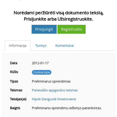
Norėdami peržiūrėti visą dokumento tekstą,
Prisijunkite arba Užsiregistruokite.
Prisijungti
Registruotis
Informacija
Turinys
Komentarai
Data
2012-01-17
Rūšis
Civilinė byla
Tipas
Preliminarus sprendimas
Teismas
Panevėžio apygardos teismas
Teisėjas(ai)
Nijolė Danguolė Smetonienė
Baigtis
Preliminariu sprendimu ieškinys patenkintas.