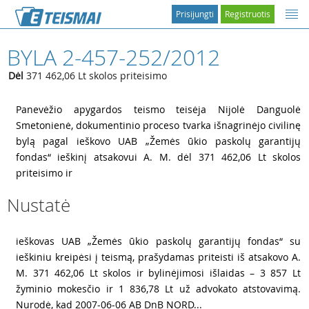
Prisijungti
Registruotis
BYLA 2-457-252/2012
Dėl
371 462,06 Lt skolos priteisimo
1
Panevėžio apygardos teismo teisėja Nijolė Danguolė
Smetonienė, dokumentinio proceso tvarka išnagrinėjo civilinę
bylą pagal ieškovo UAB „Žemės ūkio paskolų garantijų
fondas“ ieškinį atsakovui A. M. dėl 371 462,06 Lt skolos
priteisimo ir
Nustatė
2
ieškovas UAB „Žemės ūkio paskolų garantijų fondas“ su
ieškiniu kreipėsi į teismą, prašydamas priteisti iš atsakovo A.
M. 371 462,06 Lt skolos ir bylinėjimosi išlaidas – 3 857 Lt
žyminio mokesčio ir 1 836,78 Lt už advokato atstovavimą.
Nurodė, kad 2007-06-06 AB DnB NORD...