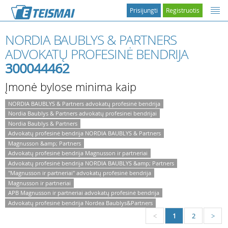
Prisijungti
Registruotis
NORDIA BAUBLYS & PARTNERS
ADVOKATŲ PROFESINĖ BENDRIJA
300044462
Įmonė bylose minima kaip
NORDIA BAUBLYS & Partners advokatų profesinė bendrija
Nordia Baublys & Partners advokatų profesinei bendrijai
Nordia Baublys & Partners
Advokatų profesinė bendrija NORDIA BAUBLYS & Partners
Magnusson &amp; Partners
Advokatų profesinė bendrija Magnusson ir partneriai
Advokatų profesinė bendrija NORDIA BAUBLYS &amp; Partners
"Magnusson ir partneriai" advokatų profesinė bendrija
Magnusson ir partneriai
APB Magnusson ir partneriai advokatų profesinė bendrija
Advokatų profesinė bendrija Nordea Baublys&Partners
1
2
<
>