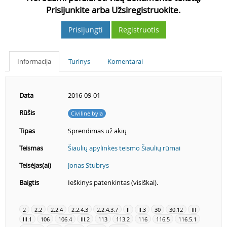
Prisijunkite arba Užsiregistruokite.
Prisijungti
Registruotis
Informacija
Turinys
Komentarai
Data
2016-09-01
Rūšis
Civilinė byla
Tipas
Sprendimas už akių
Teismas
Šiaulių apylinkės teismo Šiaulių rūmai
Teisėjas(ai)
Jonas Stubrys
Baigtis
Ieškinys patenkintas (visiškai).
2
2.2
2.2.4
2.2.4.3
2.2.4.3.7
II
II.3
30
30.12
III
III.1
106
106.4
III.2
113
113.2
116
116.5
116.5.1