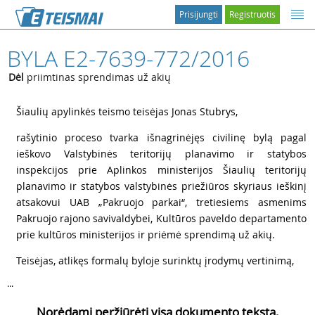
Prisijungti
Registruotis
BYLA E2-7639-772/2016
Dėl
priimtinas sprendimas už akių
1
Šiaulių apylinkės teismo teisėjas Jonas Stubrys,
2
rašytinio proceso tvarka išnagrinėjęs civilinę bylą pagal
ieškovo Valstybinės teritorijų planavimo ir statybos
inspekcijos prie Aplinkos ministerijos Šiaulių teritorijų
planavimo ir statybos valstybinės priežiūros skyriaus ieškinį
atsakovui UAB „Pakruojo parkai“, tretiesiems asmenims
Pakruojo rajono savivaldybei, Kultūros paveldo departamento
prie kultūros ministerijos ir priėmė sprendimą už akių.
3
Teisėjas, atlikęs formalų byloje surinktų įrodymų vertinimą,
...
Norėdami peržiūrėti visą dokumento tekstą,