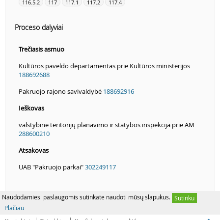
116.5.2
117
117.1
117.2
117.4
Proceso dalyviai
Trečiasis asmuo
Kultūros paveldo departamentas prie Kultūros ministerijos
188692688
Pakruojo rajono savivaldybė
188692916
Ieškovas
valstybinė teritorijų planavimo ir statybos inspekcija prie AM
288600210
Atsakovas
UAB "Pakruojo parkai"
302249117
Naudodamiesi paslaugomis sutinkate naudoti mūsų slapukus.
Sutinku
Plačiau